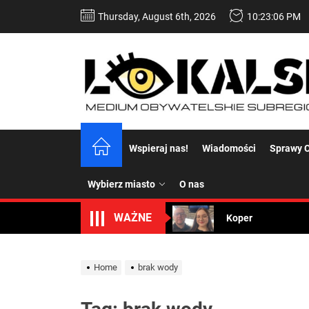
Skip
Thursday, August 6th, 2026
10:23:06 PM
to
the
content
Dość komentowania
Wspieraj nas!
Wiadomości
Sprawy C
Koper – część 2.
Wybierz miasto
O nas
Koper
WAŻNE
Uwaga Dębieńsko –
Home
brak wody
Ilu mieszkańców m
Dość komentowania