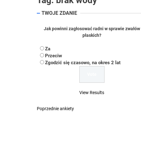
Tag:
brak wody
Koper – część 2.
TWOJE ZDANIE
Koper
Jak powinni zagłosować radni w sprawie zwałów
płaskich?
Uwaga Dębieńsko –
Za
Ilu mieszkańców m
Przeciw
Zgodzić się czasowo, na okres 2 lat
Dość komentowania
View Results
Poprzednie ankiety