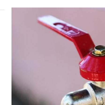
 woda nieprzydatna do spożycia!!!
a Rybnik?
 kolejnych afer w ochronie zdrowia — czas zacząć mówić o rozwiązan