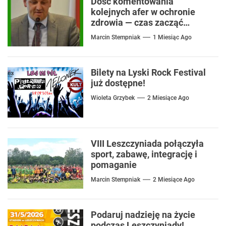
Dość komentowania
kolejnych afer w ochronie
zdrowia — czas zacząć
mówić o rozwiązaniach
Marcin Stempniak
1 Miesiąc Ago
Bilety na Lyski Rock Festival
już dostępne!
Wioleta Grzybek
2 Miesiące Ago
VIII Leszczyniada połączyła
sport, zabawę, integrację i
pomaganie
Marcin Stempniak
2 Miesiące Ago
Podaruj nadzieję na życie
podczas Leszczyniady!