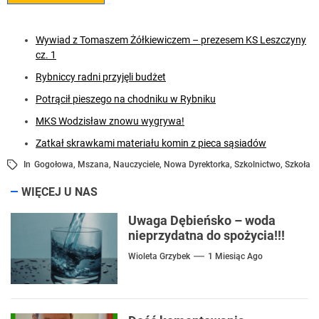
Wywiad z Tomaszem Żółkiewiczem – prezesem KS Leszczyny
cz. 1
Rybniccy radni przyjęli budżet
Potrącił pieszego na chodniku w Rybniku
MKS Wodzisław znowu wygrywa!
Zatkał skrawkami materiału komin z pieca sąsiadów
In
Gogołowa
,
Mszana
,
Nauczyciele
,
Nowa Dyrektorka
,
Szkolnictwo
,
Szkoła
WIĘCEJ U NAS
Uwaga Dębieńsko – woda
nieprzydatna do spożycia!!!
Wioleta Grzybek
1 Miesiąc Ago