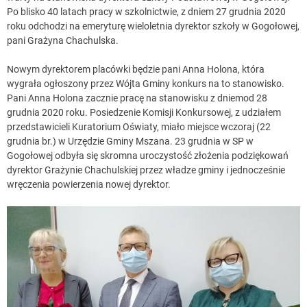
Po blisko 40 latach pracy w szkolnictwie, z dniem 27 grudnia 2020
roku odchodzi na emeryturę wieloletnia dyrektor szkoły w Gogołowej,
pani Grażyna Chachulska.
Nowym dyrektorem placówki będzie pani Anna Holona, która
wygrała ogłoszony przez Wójta Gminy konkurs na to stanowisko.
Pani Anna Holona zacznie pracę na stanowisku z dniemod 28
grudnia 2020 roku. Posiedzenie Komisji Konkursowej, z udziałem
przedstawicieli Kuratorium Oświaty, miało miejsce wczoraj (22
grudnia br.) w Urzędzie Gminy Mszana. 23 grudnia w SP w
Gogołowej odbyła się skromna uroczystość złożenia podziękowań
dyrektor Grażynie Chachulskiej przez władze gminy i jednocześnie
wręczenia powierzenia nowej dyrektor.