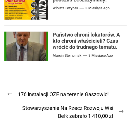
Wioleta Grzybek
3 Miesiące Ago
Państwo chroni lokatorów. A
kto chroni właścicieli? Czas
wrócić do trudnego tematu.
Marcin Stempniak
3 Miesiące Ago
Nawigacja
176 instalacji OZE na terenie Gaszowic!
wpisu
Previous
post:
Stowarzyszenie Na Rzecz Rozwoju Wsi
Ne
Bełk zebrało 1 410,00 zł
pos