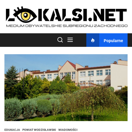
Skip
to
the
content
Popularne
EDUKACJA
POWIAT WODZISŁAWSKI
WIADOMOŚCI