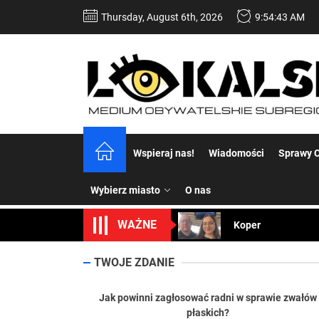
Skip
Thursday, August 6th, 2026
9:54:44 AM
to
the
content
Dość komentowania
Wspieraj nas!
Wiadomości
Sprawy C
Koper – część 2.
Wybierz miasto
O nas
Koper
WAŻNE
Uwaga Dębieńsko –
Ilu mieszkańców m
TWOJE ZDANIE
Dość komentowania
Jak powinni zagłosować radni w sprawie zwałów
płaskich?