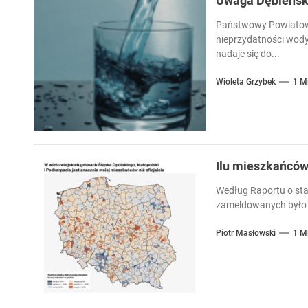
Uwaga Dębieńsko
Państwowy Powiatowy
nieprzydatności wody
nadaje się do...
Wioleta Grzybek
1 M
Ilu mieszkańcó
Według Raportu o sta
zameldowanych było 
Piotr Masłowski
1 M