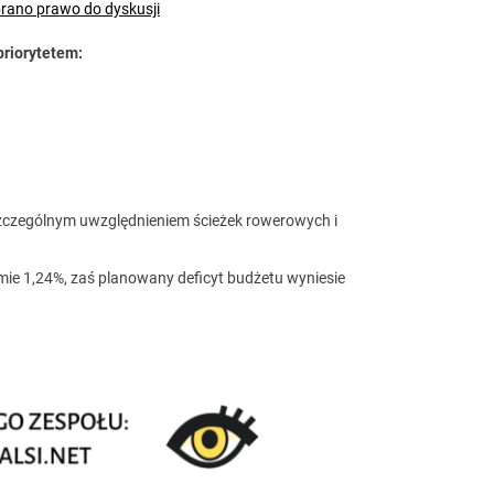
rano prawo do dyskusji
priorytetem:
szczególnym uwzględnieniem ścieżek rowerowych i
ie 1,24%, zaś planowany deficyt budżetu wyniesie