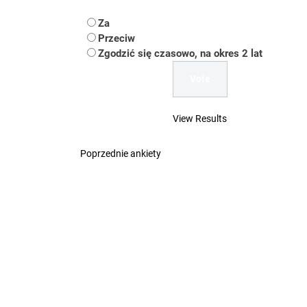
Koper – część 2.
Za
Koper
Przeciw
Zgodzić się czasowo, na okres 2 lat
Uwaga Dębieńsko –
Ilu mieszkańców m
View Results
Dość komentowania
Poprzednie ankiety