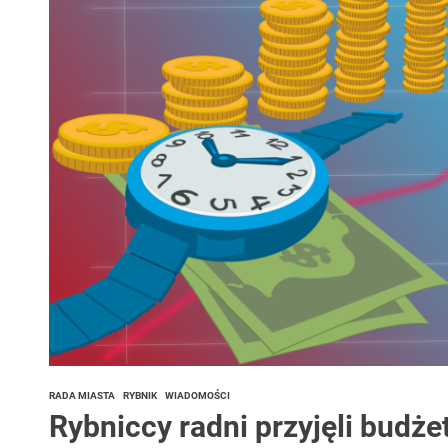
 woda nieprzydatna do spożycia!!!
a Rybnik?
 kolejnych afer w ochronie zdrowia — czas zacząć mówić o rozwiązan
RADA MIASTA
RYBNIK
WIADOMOŚCI
Rybniccy radni przyjęli budże