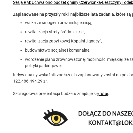
Sesja RM: Uchwalono budżet gminy Czerwionka-Leszczyny i odeb
Zaplanowane na przyszły rok i najbliższe lata zadania, które są 
walka ze smogiem oraz niską emisją,
rewitalizacja strefy śródmiejskiej,
rewitalizacja zabytkowej Kopalni „Ignacy”,
budownictwo socjalne i komunalne,
wdrożenie planu zrównoważonej mobilności miejskiej, ze 
polityki parkingowej.
Indywidualny wskaźnik zadłużenia zaplanowany został na poziom
122.486.494,29 zł.
Szczegółowa prezentacja budżetu znajduje się
tutaj
.