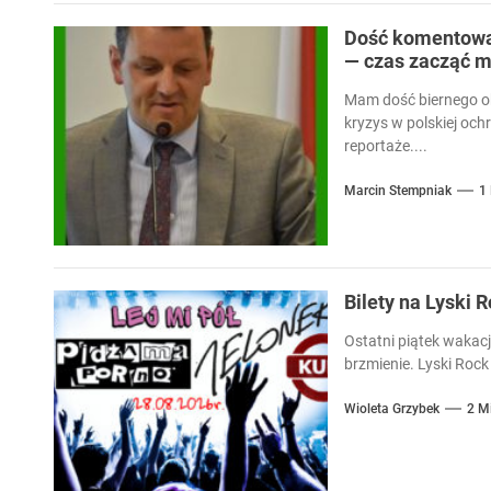
Dość komentowan
— czas zacząć m
Mam dość biernego ob
kryzys w polskiej och
reportaże....
Marcin Stempniak
1
Bilety na Lyski 
Ostatni piątek wakacj
brzmienie. Lyski Rock 
Wioleta Grzybek
2 M