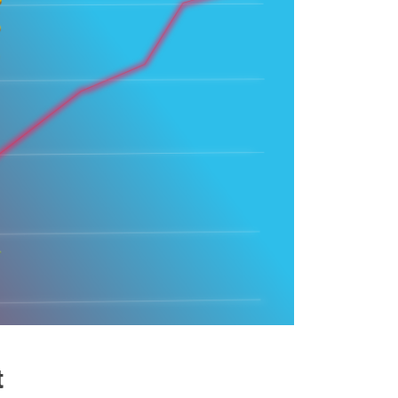
iach
t