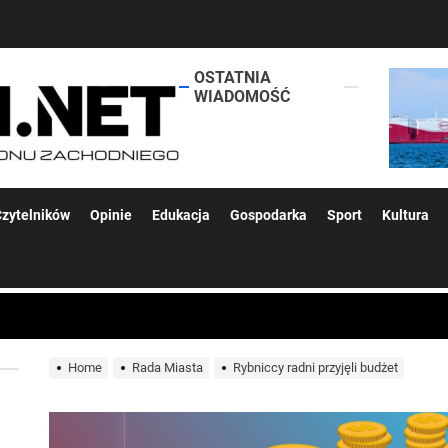
OSTATNIA
lokalsi.net
WIADOMOŚĆ
 kolejnych afer w ochronie zdrowia — czas zacząć mówić o rozwiązan
zytelników
Opinie
Edukacja
Gospodarka
Sport
Kultura
 woda nieprzydatna do spożycia!!!
a Rybnik?
Home
Rada Miasta
Rybniccy radni przyjęli budżet
 kolejnych afer w ochronie zdrowia — czas zacząć mówić o rozwiązan