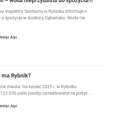
 – woda nieprzydatna do spożycia!!!
 Inspektor Sanitarny w Rybniku informuje o
 o spożycia w dzielnicy Dębieńsko. Woda nie
iesiąc Ago
w ma Rybnik?
nie miasta “na koniec 2025 r. w Rybniku
122 036 osób (osoby zameldowane na pobyt...
iesiąc Ago