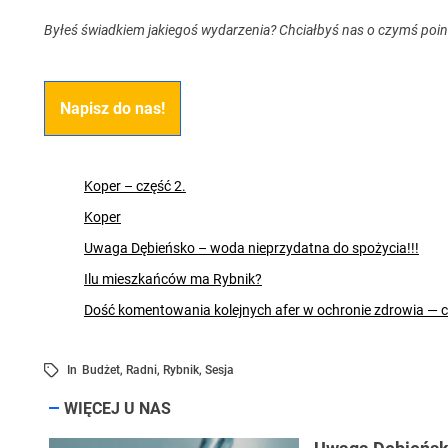
Byłeś świadkiem jakiegoś wydarzenia? Chciałbyś nas o czymś poi
Napisz do nas!
Koper – część 2.
Koper
Uwaga Dębieńsko – woda nieprzydatna do spożycia!!!
Ilu mieszkańców ma Rybnik?
Dość komentowania kolejnych afer w ochronie zdrowia — 
In
Budżet
,
Radni
,
Rybnik
,
Sesja
WIĘCEJ U NAS