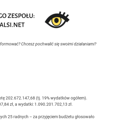
nformować? Chcesz pochwalić się swoimi działaniami?
otę 202.672.147,68 (tj. 19% wydatków ogółem).
,84 zł, a wydatki: 1.090.201.702,13 zł.
cych 25 radnych – za przyjęciem budżetu głosowało