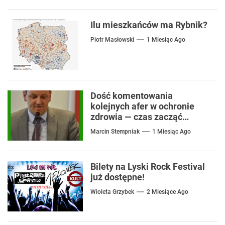
Ilu mieszkańców ma Rybnik?
Piotr Masłowski
1 Miesiąc Ago
Dość komentowania
kolejnych afer w ochronie
zdrowia — czas zacząć
mówić o rozwiązaniach
Marcin Stempniak
1 Miesiąc Ago
Bilety na Lyski Rock Festival
już dostępne!
Wioleta Grzybek
2 Miesiące Ago