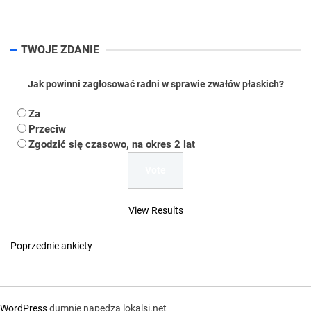
pos
TWOJE ZDANIE
Jak powinni zagłosować radni w sprawie zwałów płaskich?
Za
Przeciw
Zgodzić się czasowo, na okres 2 lat
View Results
Poprzednie ankiety
WordPress
dumnie napędza lokalsi.net