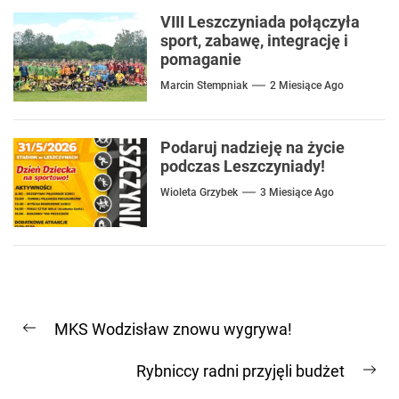
VIII Leszczyniada połączyła
sport, zabawę, integrację i
pomaganie
Marcin Stempniak
2 Miesiące Ago
Podaruj nadzieję na życie
podczas Leszczyniady!
Wioleta Grzybek
3 Miesiące Ago
Nawigacja
MKS Wodzisław znowu wygrywa!
wpisu
Previous
post:
Rybniccy radni przyjęli budżet
Ne