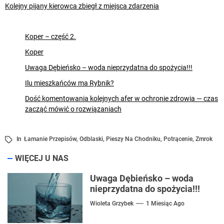
Kolejny pijany kierowca zbiegł z miejsca zdarzenia
Koper – część 2.
Koper
Uwaga Dębieńsko – woda nieprzydatna do spożycia!!!
Ilu mieszkańców ma Rybnik?
Dość komentowania kolejnych afer w ochronie zdrowia — czas
zacząć mówić o rozwiązaniach
In
Łamanie Przepisów
,
Odblaski
,
Pieszy Na Chodniku
,
Potrącenie
,
Zmrok
WIĘCEJ U NAS
Uwaga Dębieńsko – woda
nieprzydatna do spożycia!!!
Wioleta Grzybek
1 Miesiąc Ago