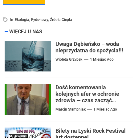
In
Ekologia
,
Rydułtowy
,
Źródła Ciepła
WIĘCEJ U NAS
Uwaga Dębieńsko – woda
nieprzydatna do spożycia!!!
Wioleta Grzybek
1 Miesiąc Ago
Dość komentowania
kolejnych afer w ochronie
zdrowia — czas zacząć
mówić o rozwiązaniach
Marcin Stempniak
1 Miesiąc Ago
Bilety na Lyski Rock Festival
już dostępne!