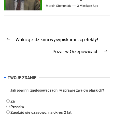
Marcin Stempniak
3 Miesiące Ago
Nawigacja
Walczą z dzikimi wysypiskami- są efekty!
wpisu
Previous
post:
Pożar w Orzepowicach
Ne
pos
TWOJE ZDANIE
Jak powinni zagłosować radni w sprawie zwałów płaskich?
Za
Przeciw
Zgodzić się czasowo, na okres 2 lat