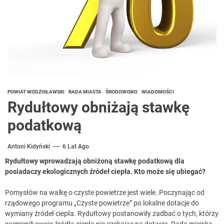
POWIAT WODZISŁAWSKI
RADA MIASTA
ŚRODOWISKO
WIADOMOŚCI
Rydułtowy obniżają stawkę
podatkową
Antoni Kidyński
6 Lat Ago
Rydułtowy wprowadzają obniżoną stawkę podatkową dla
posiadaczy ekologicznych źródeł ciepła. Kto może się ubiegać?
Pomysłów na walkę o czyste powietrze jest wiele. Poczynając od
rządowego programu „Czyste powietrze” po lokalne dotacje do
wymiany źródeł ciepła. Rydułtowy postanowiły zadbać o tych, którzy
wymienili swoje źródła ciepła nie czekając na dotację. Rada miejska