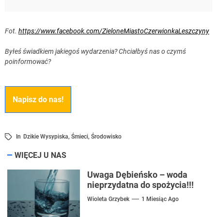
Fot.
https://www.facebook.com/ZieloneMiastoCzerwionkaLeszczyny
Byłeś świadkiem jakiegoś wydarzenia? Chciałbyś nas o czymś
poinformować?
Napisz do nas!
In
Dzikie Wysypiska
,
Śmieci
,
Środowisko
WIĘCEJ U NAS
Uwaga Dębieńsko – woda
nieprzydatna do spożycia!!!
Wioleta Grzybek
1 Miesiąc Ago