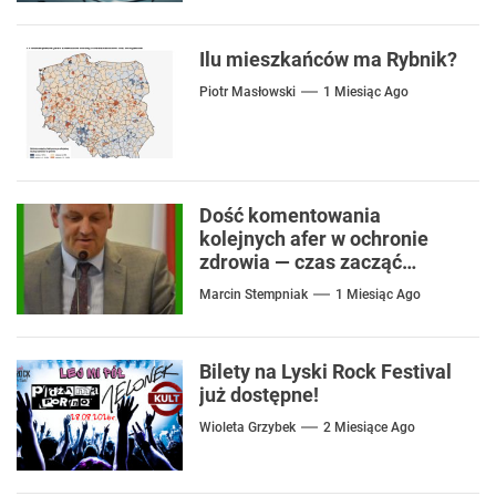
Ilu mieszkańców ma Rybnik?
Piotr Masłowski
1 Miesiąc Ago
Dość komentowania
kolejnych afer w ochronie
zdrowia — czas zacząć
mówić o rozwiązaniach
Marcin Stempniak
1 Miesiąc Ago
Bilety na Lyski Rock Festival
już dostępne!
Wioleta Grzybek
2 Miesiące Ago