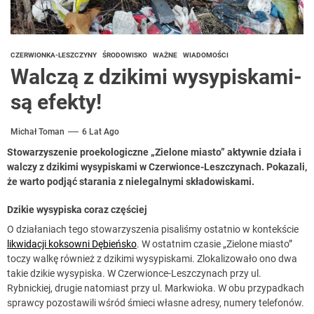
CZERWIONKA-LESZCZYNY
ŚRODOWISKO
WAŻNE
WIADOMOŚCI
Walczą z dzikimi wysypiskami-
są efekty!
Michał Toman
6 Lat Ago
Stowarzyszenie proekologiczne „Zielone miasto” aktywnie działa i
walczy z dzikimi wysypiskami w Czerwionce-Leszczynach. Pokazali,
że warto podjąć starania z nielegalnymi składowiskami.
Dzikie wysypiska coraz częściej
O działaniach tego stowarzyszenia pisaliśmy ostatnio w kontekście
likwidacji koksowni Dębieńsko
. W ostatnim czasie „Zielone miasto”
toczy walkę również z dzikimi wysypiskami. Zlokalizowało ono dwa
takie dzikie wysypiska. W Czerwionce-Leszczynach przy ul.
Rybnickiej, drugie natomiast przy ul. Markwioka. W obu przypadkach
sprawcy pozostawili wśród śmieci własne adresy, numery telefonów.