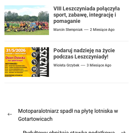
VIII Leszczyniada połączyła
sport, zabawę, integrację i
pomaganie
Marcin Stempniak
2 Miesiące Ago
Podaruj nadzieję na życie
podczas Leszczyniady!
Wioleta Grzybek
3 Miesiące Ago
Nawigacja
Motoparalotniarz spadł na płytę lotniska w
wpisu
Previous
Gotartowicach
post:
Rydułtowy obniżają stawkę podatkową