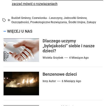
zacząć mówić o rozwiązaniach
Budżet Gminny
,
Czerwionka - Leszczyny
,
Jednostki Gminne
,
In
Oszczędności
,
Proekologiczne Rozwiązania
,
Środki Unijne
,
Zakupy
WIĘCEJ U NAS
Dlaczego uczymy
„bylejakości” siebie i nasze
dzieci?
Wioleta Grzybek
4 Miesiące Ago
Benzenowe dzieci
Inny Autor
6 Miesięcy Ago