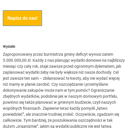
Napisz do nas!
Wydatki
Zaproponowany przez burmistrza gminy deficyt wynosi zatem
5.000.000,00 zł. Każdy z nas planując wydatki domowe na najbliższy
miesiąc czy cały rok, staje zawsze przed ogromnym dylematem, jak
zaplanować wydatki żeby nie były większe niż nasze dochody. Cel
jest zawsze ten sam – zbilansować te kwoty, aby nie wydać więcej
niż mamy w planie zarobić. Czy oszczędzanie i przemyślane
dokonywanie zakupów może nam w tym pomóc? Ograniczanie
zbędnych wydatków, podobnie jak w naszym domowym portfelu,
powinno się także planować w gminnym budżecie, czyli naszych
wspólnych finansach. Zapewne teraz każdy pomyśli „łatwo
powiedzieć”, ale znacznie trudniej zrobić. Oczywiście, zgadzam się
całkowicie. Tym bardziej, że poszukiwania oszczędności w tak
dużym „organizmie”, jakim są wydatki publiczne nie jest łatwą