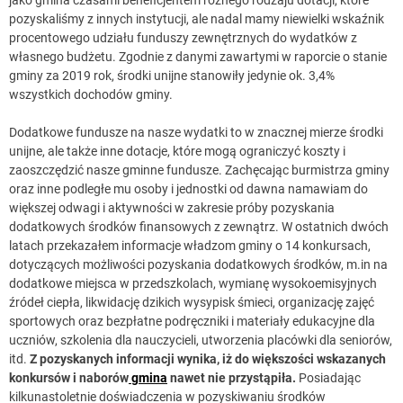
pozyskaliśmy z innych instytucji, ale nadal mamy niewielki wskaźnik
procentowego udziału funduszy zewnętrznych do wydatków z
własnego budżetu. Zgodnie z danymi zawartymi w raporcie o stanie
gminy za 2019 rok, środki unijne stanowiły jedynie ok. 3,4%
wszystkich dochodów gminy.
Dodatkowe fundusze na nasze wydatki to w znacznej mierze środki
unijne, ale także inne dotacje, które mogą ograniczyć koszty i
zaoszczędzić nasze gminne fundusze. Zachęcając burmistrza gminy
oraz inne podległe mu osoby i jednostki od dawna namawiam do
większej odwagi i aktywności w zakresie próby pozyskania
dodatkowych środków finansowych z zewnątrz. W ostatnich dwóch
latach przekazałem informacje władzom gminy o 14 konkursach,
dotyczących możliwości pozyskania dodatkowych środków, m.in na
dodatkowe miejsca w przedszkolach, wymianę wysokoemisyjnych
źródeł ciepła, likwidację dzikich wysypisk śmieci, organizację zajęć
sportowych oraz bezpłatne podręczniki i materiały edukacyjne dla
uczniów, szkolenia dla nauczycieli, utworzenia placówki dla seniorów,
itd.
Z pozyskanych informacji wynika, iż do większości wskazanych
konkursów i naborów
gmina
nawet nie przystąpiła.
Posiadając
kilkunastoletnie doświadczenia w pozyskiwaniu środków