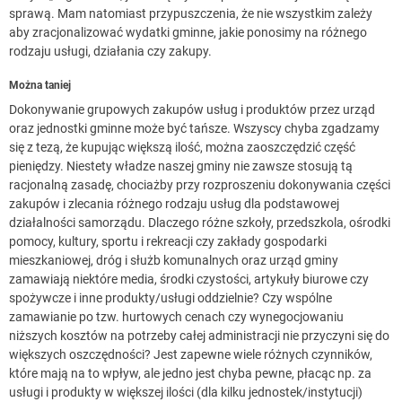
sprawą. Mam natomiast przypuszczenia, że nie wszystkim zależy
aby zracjonalizować wydatki gminne, jakie ponosimy na różnego
rodzaju usługi, działania czy zakupy.
Można taniej
Dokonywanie grupowych zakupów usług i produktów przez urząd
oraz jednostki gminne może być tańsze. Wszyscy chyba zgadzamy
się z tezą, że kupując większą ilość, można zaoszczędzić część
pieniędzy. Niestety władze naszej gminy nie zawsze stosują tą
racjonalną zasadę, chociażby przy rozproszeniu dokonywania części
zakupów i zlecania różnego rodzaju usług dla podstawowej
działalności samorządu. Dlaczego różne szkoły, przedszkola, ośrodki
pomocy, kultury, sportu i rekreacji czy zakłady gospodarki
mieszkaniowej, dróg i służb komunalnych oraz urząd gminy
zamawiają niektóre media, środki czystości, artykuły biurowe czy
spożywcze i inne produkty/usługi oddzielnie? Czy wspólne
zamawianie po tzw. hurtowych cenach czy wynegocjowaniu
niższych kosztów na potrzeby całej administracji nie przyczyni się do
większych oszczędności? Jest zapewne wiele różnych czynników,
które mają na to wpływ, ale jedno jest chyba pewne, płacąc np. za
usługi i produkty w większej ilości (dla kilku jednostek/instytucji)