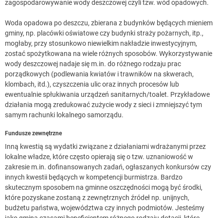
zagospodarowywanie wody deszczowej czyli tzw. wód opadowych.
Woda opadowa po deszczu, zbierana z budynków będących mieniem
gminy, np. placówki oświatowe czy budynki straży pożarnych, itp.,
mogłaby, przy stosunkowo niewielkim nakładzie inwestycyjnym,
zostać spożytkowana na wiele różnych sposobów. Wykorzystywanie
wody deszczowej nadaje się m.in. do różnego rodzaju prac
porządkowych (podlewania kwiatów i trawników na skwerach,
klombach, itd.), czyszczenia ulic oraz innych procesów lub
ewentualnie spłukiwania urządzeń sanitarnych/toalet. Przykładowe
działania mogą zredukować zużycie wody z sieci i zmniejszyć tym
samym rachunki lokalnego samorządu.
Fundusze zewnętrzne
Inną kwestią są wydatki związane z działaniami wdrażanymi przez
lokalne władze, które często opierają się o tzw. uznaniowość w
zakresie m.in. dofinansowanych zadań, ogłaszanych konkursów czy
innych kwestii będących w kompetencji burmistrza. Bardzo
skutecznym sposobem na gminne oszczędności mogą być środki,
które pozyskane zostaną z zewnętrznych źródeł np. unijnych,
budżetu państwa, województwa czy innych podmiotów. Jesteśmy
jako gmina czasami beneficjentem różnego rodzaju dotacji, które