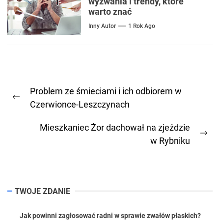
wyzwania i trendy, które
warto znać
Inny Autor
1 Rok Ago
Nawigacja
Problem ze śmieciami i ich odbiorem w
wpisu
Previous
Czerwionce-Leszczynach
post:
Mieszkaniec Żor dachował na zjeździe
Ne
w Rybniku
pos
TWOJE ZDANIE
Jak powinni zagłosować radni w sprawie zwałów płaskich?