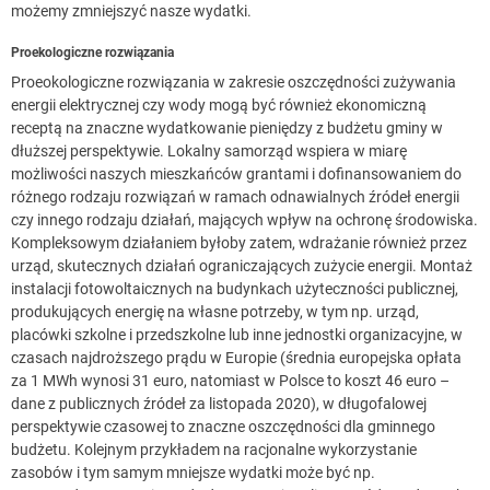
możemy zmniejszyć nasze wydatki.
Proekologiczne rozwiązania
Proeokologiczne rozwiązania w zakresie oszczędności zużywania
energii elektrycznej czy wody mogą być również ekonomiczną
receptą na znaczne wydatkowanie pieniędzy z budżetu gminy w
dłuższej perspektywie. Lokalny samorząd wspiera w miarę
możliwości naszych mieszkańców grantami i dofinansowaniem do
różnego rodzaju rozwiązań w ramach odnawialnych źródeł energii
czy innego rodzaju działań, mających wpływ na ochronę środowiska.
Kompleksowym działaniem byłoby zatem, wdrażanie również przez
urząd, skutecznych działań ograniczających zużycie energii. Montaż
instalacji fotowoltaicznych na budynkach użyteczności publicznej,
produkujących energię na własne potrzeby, w tym np. urząd,
placówki szkolne i przedszkolne lub inne jednostki organizacyjne, w
czasach najdroższego prądu w Europie (średnia europejska opłata
za 1 MWh wynosi 31 euro, natomiast w Polsce to koszt 46 euro –
dane z publicznych źródeł za listopada 2020), w długofalowej
perspektywie czasowej to znaczne oszczędności dla gminnego
budżetu. Kolejnym przykładem na racjonalne wykorzystanie
zasobów i tym samym mniejsze wydatki może być np.