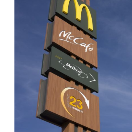
 woda nieprzydatna do spożycia!!!
a Rybnik?
 kolejnych afer w ochronie zdrowia — czas zacząć mówić o rozwiązan