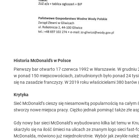
Historia McDonald’s w Polsce
Pierwszy bar otwarto 17 czerwca 1992 w Warszawie. W grudniu 201
w ponad 150 miejscowościach, zatrudnionych było ponad 24 tysi
się na zasadzie franczyzy. W 2019 roku właścicielami 380 barów (
Krytyka
Sieć McDonald’s cieszy się niesamowitą popularnością na całym ś
stworzy nowe miejsca pracy. Ciężko jednak pominąć także złe as
Gdy nowy bar sieci McDonald’s wybudowano kilka lat temu w Kn
skarżyło się na ilość śmieci na ulicach ze znanym logo sieci fast
McDonalda, mówiono już niejednokrotnie. Wybór jak zwykle nal