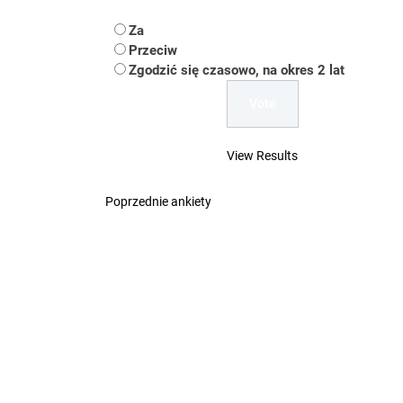
Koper – część 2.
Za
Koper
Przeciw
Zgodzić się czasowo, na okres 2 lat
Uwaga Dębieńsko –
Ilu mieszkańców m
View Results
Dość komentowania
Poprzednie ankiety