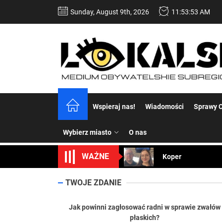
Skip
Sunday, August 9th, 2026
11:53:54 AM
to
the
content
Dość komentowania
Wspieraj nas!
Wiadomości
Sprawy C
Koper – część 2.
Wybierz miasto
O nas
Koper
WAŻNE
Uwaga Dębieńsko –
Ilu mieszkańców m
TWOJE ZDANIE
Dość komentowania
Jak powinni zagłosować radni w sprawie zwałów
płaskich?