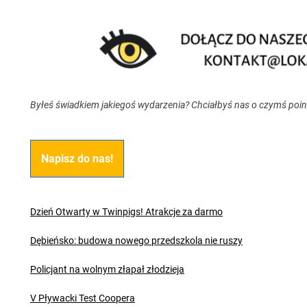
Byłeś świadkiem jakiegoś wydarzenia? Chciałbyś nas o czymś poi
Napisz do nas!
Dzień Otwarty w Twinpigs! Atrakcje za darmo
Dębieńsko: budowa nowego przedszkola nie ruszy
Policjant na wolnym złapał złodzieja
V Pływacki Test Coopera