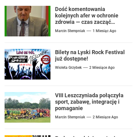
Dość komentowania
kolejnych afer w ochronie
zdrowia — czas zacząć
mówić o rozwiązaniach
Marcin Stempniak
1 Miesiąc Ago
Bilety na Lyski Rock Festival
już dostępne!
Wioleta Grzybek
2 Miesiące Ago
VIII Leszczyniada połączyła
sport, zabawę, integrację i
pomaganie
Marcin Stempniak
2 Miesiące Ago