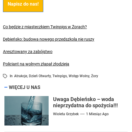
Napisz do nas!
Co będzie z miasteczkiem Twinpigs w Żorach?
Dębieńsko: budowa nowego przedszkola nie ruszy
Aresztowany za zabójstwo
Policjant na wolnym złapał złodzieja
In
Atrakcje
,
Dzień Otwarty
,
Twinpigs
,
Wstęp Wolny
,
Żory
WIĘCEJ U NAS
Uwaga Dębieńsko – woda
nieprzydatna do spożycia!!!
Wioleta Grzybek
1 Miesiąc Ago