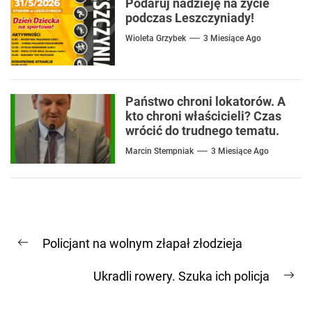
Podaruj nadzieję na życie
podczas Leszczyniady!
Wioleta Grzybek
3 Miesiące Ago
Państwo chroni lokatorów. A
kto chroni właścicieli? Czas
wrócić do trudnego tematu.
Marcin Stempniak
3 Miesiące Ago
Nawigacja
Policjant na wolnym złapał złodzieja
wpisu
Previous
post:
Ukradli rowery. Szuka ich policja
Ne
pos