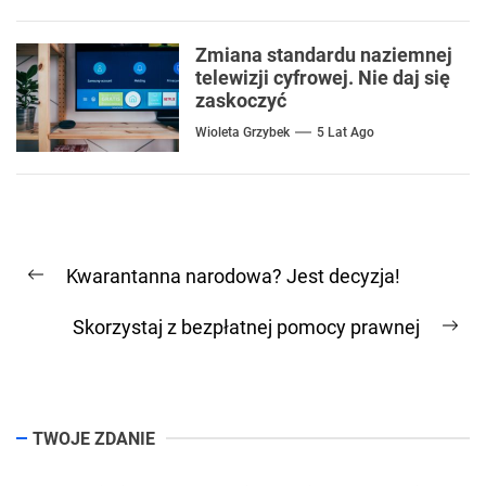
Zmiana standardu naziemnej
telewizji cyfrowej. Nie daj się
zaskoczyć
Wioleta Grzybek
5 Lat Ago
Nawigacja
Kwarantanna narodowa? Jest decyzja!
wpisu
Previous
post:
Skorzystaj z bezpłatnej pomocy prawnej
Ne
pos
TWOJE ZDANIE