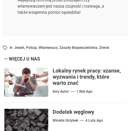
włamywaczem jest nasza czujność i rozwaga, a
także wzajemna pomoc sąsiedzka!
In
Jesień
,
Policja
,
Włamywacz
,
Zasady Bezpieczeństwa
,
Zmrok
WIĘCEJ U NAS
Lokalny rynek pracy: szanse,
wyzwania i trendy, które
warto znać
Inny Autor
1 Rok Ago
Dodatek węglowy
Wioleta Grzybek
4 Lata Ago