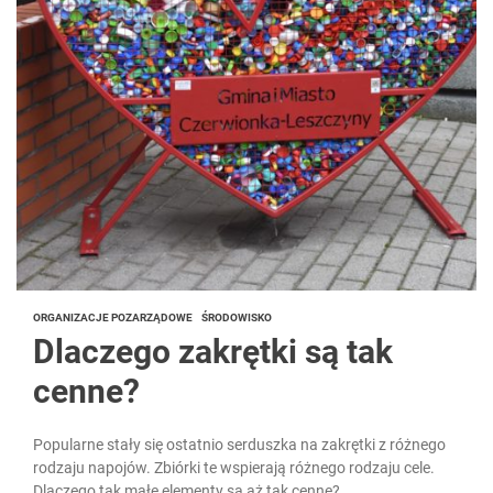
ORGANIZACJE POZARZĄDOWE
ŚRODOWISKO
Dlaczego zakrętki są tak
cenne?
Popularne stały się ostatnio serduszka na zakrętki z różnego
rodzaju napojów. Zbiórki te wspierają różnego rodzaju cele.
Dlaczego tak małe elementy są aż tak cenne?...