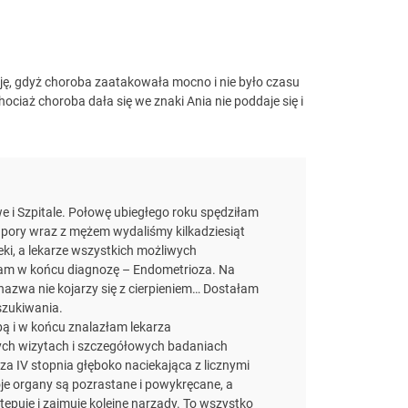
ję, gdyż choroba zaatakowała mocno i nie było czasu
hociaż choroba dała się we znaki Ania nie poddaje się i
 i Szpitale. Połowę ubiegłego roku spędziłam
 pory wraz z mężem wydaliśmy kilkadziesiąt
leki, a lekarze wszystkich możliwych
załam w końcu diagnozę – Endometrioza. Na
nazwa nie kojarzy się z cierpieniem… Dostałam
oszukiwania.
bą i w końcu znalazłam lekarza
jnych wizytach i szczegółowych badaniach
a IV stopnia głęboko naciekająca z licznymi
je organy są pozrastane i powykręcane, a
ępuje i zajmuje kolejne narządy. To wszystko