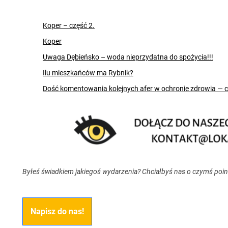
Koper – część 2.
Koper
Uwaga Dębieńsko – woda nieprzydatna do spożycia!!!
Ilu mieszkańców ma Rybnik?
Dość komentowania kolejnych afer w ochronie zdrowia — 
Byłeś świadkiem jakiegoś wydarzenia? Chciałbyś nas o czymś poi
Napisz do nas!