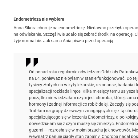
Endometrioza nie wybiera
Anna Sikora choruje na endometriozę. Niedawno przebyła operac
na odwlekanie. Szczęśliwie udało się zebrać środki na operację. C
żyje normalnie. Jak sama Ania pisała przed operacją:
Od ponad roku regularnie odwiedzam Oddziały Ratunkowe
na L4, ponieważ nie byłam w stanie funkcjonować. Do tej
tysięcy złotych na wizyty lekarskie, rezonanse, badania i 
specjalizacji rozkładali ręce. Kilka miesięcy temu usłys
początku nie wiedziałam czym jest choroba, której sama 
hormony i żadnej informacji co robić dalej. Zaczęły się p
Trafiłam na grupy dziewczyn zmagających się z tą choro
specjalizującego się w leczeniu Endometriozy, a po kole
dowiedziałam się z czym muszę się zmierzyć. Endometrioz
guzami — rozrosła się w moim brzuchu jak nowotwór. Mo
wewnątrz panuje ciągły stan zapalny. Choroba nadal post