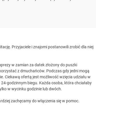
cję. Przyjaciele i znajomi postanowili zrobić dla niej
mprezy w zamian za datek złożony do puszki
skorzystać z dmuchańców. Podczas gdy jedni mogą
ie. Ciekawą ofertą jest możliwość wzięcia udziału w
w 24-godzinnym biegu. Każda osoba, która chciałaby
tylko w wycinku godzinie lub dwóch.
ardziej zachęcamy do włączenia się w pomoc.