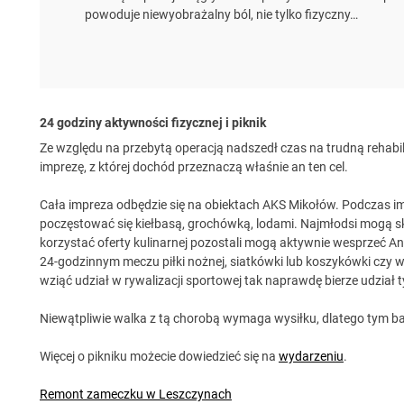
powoduje niewyobrażalny ból, nie tylko fizyczny…
24 godziny aktywności fizycznej i piknik
Ze względu na przebytą operacją nadszedł czas na trudną rehabilita
imprezę, z której dochód przeznaczą właśnie an ten cel.
Cała impreza odbędzie się na obiektach AKS Mikołów. Podczas i
poczęstować się kiełbasą, grochówką, lodami. Najmłodsi mogą 
korzystać oferty kulinarnej pozostali mogą aktywnie wesprzeć An
24-godzinnym meczu piłki nożnej, siatkówki lub koszykówki czy 
wziąć udział w rywalizacji sportowej tak naprawdę bierze udział 
Niewątpliwie walka z tą chorobą wymaga wysiłku, dlatego tym b
Więcej o pikniku możecie dowiedzieć się na
wydarzeniu
.
Remont zameczku w Leszczynach