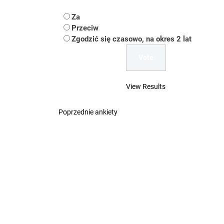
Koper – część 2.
Za
Koper
Przeciw
Zgodzić się czasowo, na okres 2 lat
Uwaga Dębieńsko –
Ilu mieszkańców m
View Results
Dość komentowania
Poprzednie ankiety