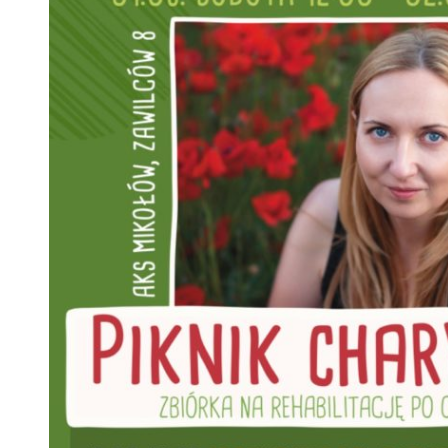
 woda nieprzydatna do spożycia!!!
a Rybnik?
 kolejnych afer w ochronie zdrowia — czas zacząć mówić o rozwiązan