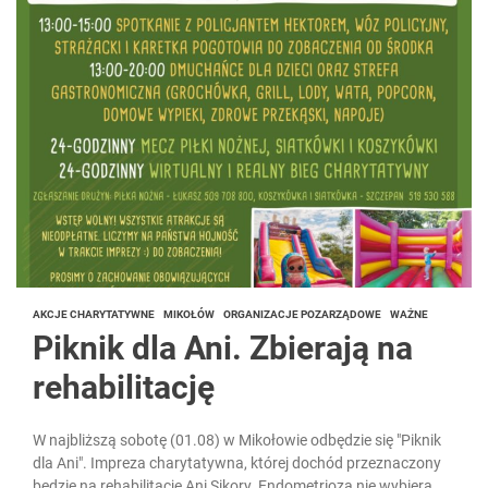
AKCJE CHARYTATYWNE
MIKOŁÓW
ORGANIZACJE POZARZĄDOWE
WAŻNE
Piknik dla Ani. Zbierają na
rehabilitację
W najbliższą sobotę (01.08) w Mikołowie odbędzie się "Piknik
dla Ani". Impreza charytatywna, której dochód przeznaczony
będzie na rehabilitację Ani Sikory. Endometrioza nie wybiera