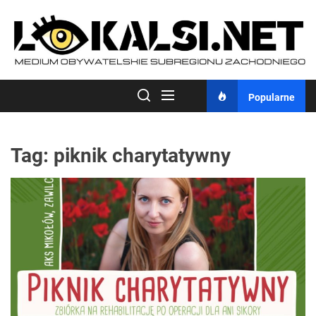
Skip
to
the
content
Popularne
Tag:
piknik charytatywny