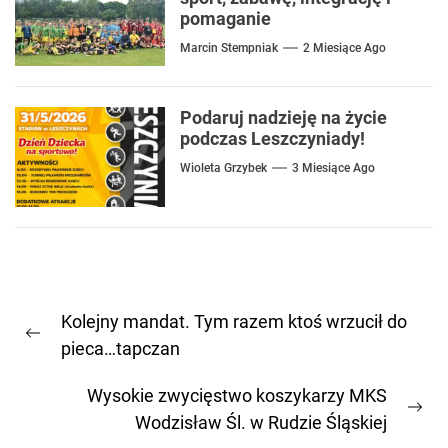
pomaganie
Marcin Stempniak
2 Miesiące Ago
Podaruj nadzieję na życie
podczas Leszczyniady!
Wioleta Grzybek
3 Miesiące Ago
Nawigacja
Kolejny mandat. Tym razem ktoś wrzucił do
wpisu
Previous
pieca…tapczan
post:
Wysokie zwycięstwo koszykarzy MKS
Ne
Wodzisław Śl. w Rudzie Śląskiej
pos