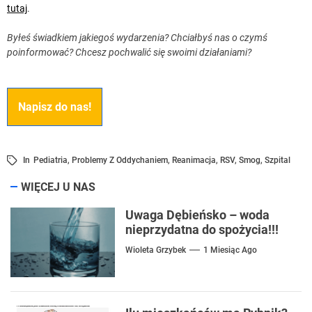
tutaj
.
Byłeś świadkiem jakiegoś wydarzenia? Chciałbyś nas o czymś
poinformować? Chcesz pochwalić się swoimi działaniami?
Napisz do nas!
In
Pediatria
,
Problemy Z Oddychaniem
,
Reanimacja
,
RSV
,
Smog
,
Szpital
WIĘCEJ U NAS
Uwaga Dębieńsko – woda
nieprzydatna do spożycia!!!
Wioleta Grzybek
1 Miesiąc Ago