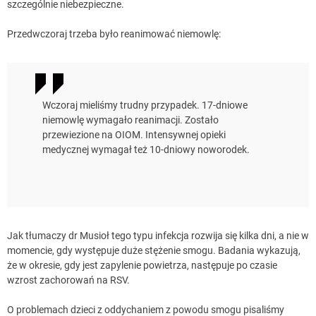
szczególnie niebezpieczne.
Przedwczoraj trzeba było reanimować niemowlę:
Wczoraj mieliśmy trudny przypadek. 17-dniowe
niemowlę wymagało reanimacji. Zostało
przewiezione na OIOM. Intensywnej opieki
medycznej wymagał też 10-dniowy noworodek.
Jak tłumaczy dr Musioł tego typu infekcja rozwija się kilka dni, a nie w
momencie, gdy występuje duże stężenie smogu. Badania wykazują,
że w okresie, gdy jest zapylenie powietrza, następuje po czasie
wzrost zachorowań na RSV.
O problemach dzieci z oddychaniem z powodu smogu pisaliśmy