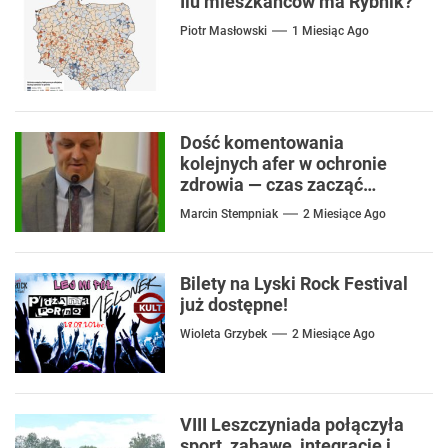
Ilu mieszkańców ma Rybnik?
Piotr Masłowski
1 Miesiąc Ago
Dość komentowania
kolejnych afer w ochronie
zdrowia — czas zacząć
mówić o rozwiązaniach
Marcin Stempniak
2 Miesiące Ago
Bilety na Lyski Rock Festival
już dostępne!
Wioleta Grzybek
2 Miesiące Ago
VIII Leszczyniada połączyła
sport, zabawę, integrację i