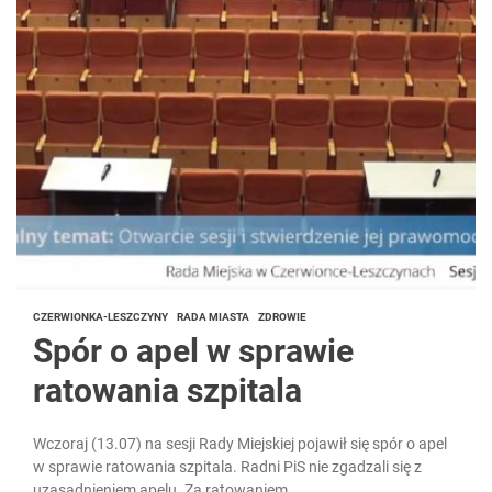
CZERWIONKA-LESZCZYNY
RADA MIASTA
ZDROWIE
Spór o apel w sprawie
ratowania szpitala
Wczoraj (13.07) na sesji Rady Miejskiej pojawił się spór o apel
w sprawie ratowania szpitala. Radni PiS nie zgadzali się z
uzasadnieniem apelu. Za ratowaniem...