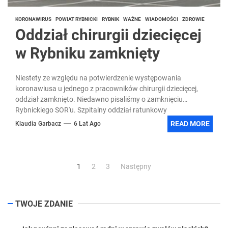
KORONAWIRUS
POWIAT RYBNICKI
RYBNIK
WAŻNE
WIADOMOŚCI
ZDROWIE
Oddział chirurgii dziecięcej
w Rybniku zamknięty
Niestety ze względu na potwierdzenie występowania
koronawiusa u jednego z pracowników chirurgii dziecięcej,
oddział zamknięto. Niedawno pisaliśmy o zamknięciu
Rybnickiego SOR'u. Szpitalny oddział ratunkowy
przy Wojewódzkim...
READ MORE
Klaudia Garbacz
6 Lat Ago
Stronicowanie
1
2
3
Następny
wpisów
TWOJE ZDANIE