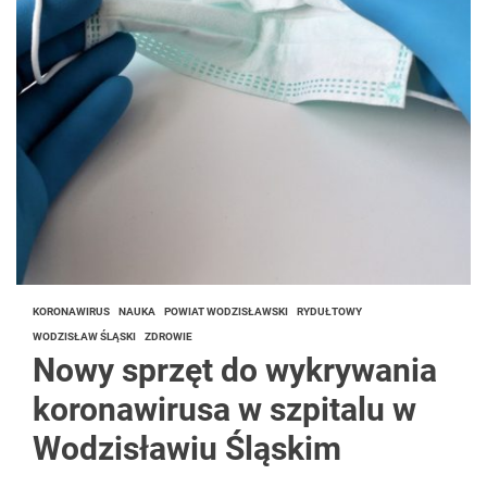
KORONAWIRUS
NAUKA
POWIAT WODZISŁAWSKI
RYDUŁTOWY
WODZISŁAW ŚLĄSKI
ZDROWIE
Nowy sprzęt do wykrywania
koronawirusa w szpitalu w
Wodzisławiu Śląskim