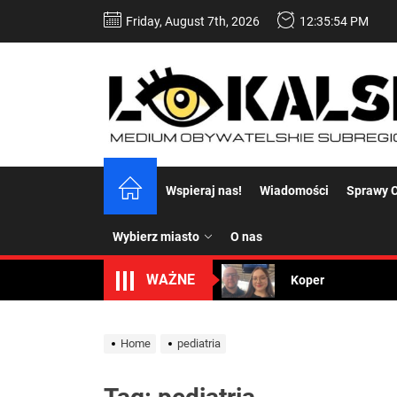
Skip
Friday, August 7th, 2026
12:35:54 PM
to
the
content
Wspieraj nas!
Wiadomości
Sprawy C
Dość komentowania
Koper – część 2.
Wybierz miasto
O nas
Koper
WAŻNE
Uwaga Dębieńsko –
Home
pediatria
Ilu mieszkańców m
Dość komentowania