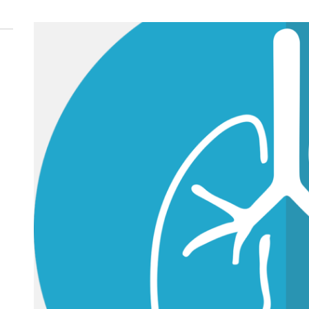
 woda nieprzydatna do spożycia!!!
a Rybnik?
 kolejnych afer w ochronie zdrowia — czas zacząć mówić o rozwiązan