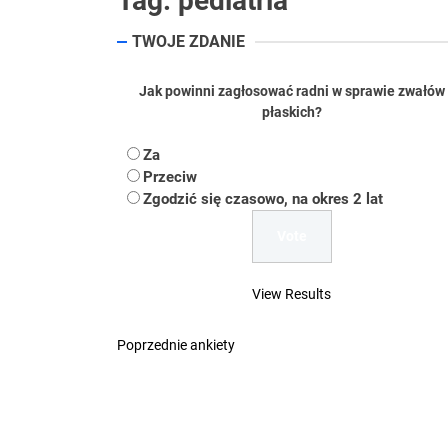
Tag:
pediatria
TWOJE ZDANIE
Koper – część 2.
Koper
Jak powinni zagłosować radni w sprawie zwałów
płaskich?
Uwaga Dębieńsko –
Za
Przeciw
Ilu mieszkańców m
Zgodzić się czasowo, na okres 2 lat
Dość komentowania
View Results
Poprzednie ankiety