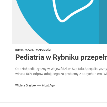
RYBNIK
WAŻNE
WIADOMOŚCI
Pediatria w Rybniku przepeł
Oddział pediatryczny w Wojewódzkim Szpitalu Specjalistyczny
wirusa RSV, odpowiadającego za problemy z oddychaniem. Wir
Wioleta Grzybek
6 Lat Ago