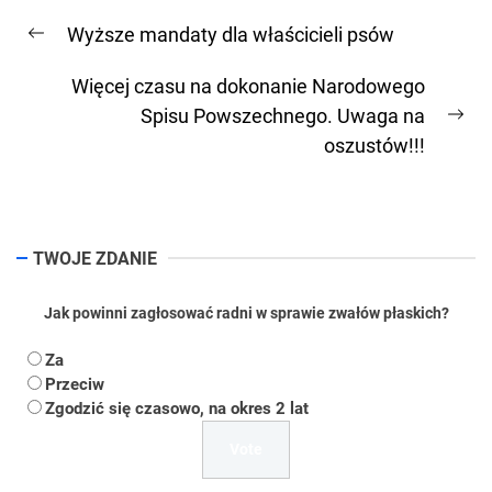
Nawigacja
Wyższe mandaty dla właścicieli psów
wpisu
Previous
post:
Więcej czasu na dokonanie Narodowego
Spisu Powszechnego. Uwaga na
Ne
oszustów!!!
pos
TWOJE ZDANIE
Jak powinni zagłosować radni w sprawie zwałów płaskich?
Za
Przeciw
Zgodzić się czasowo, na okres 2 lat