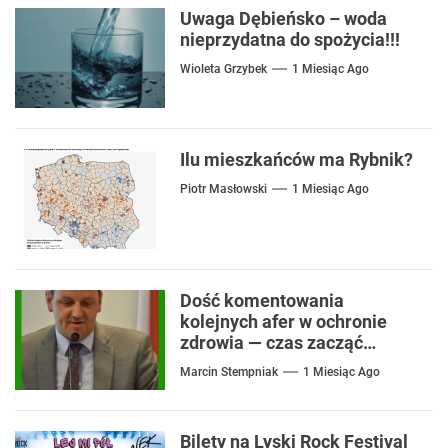
Uwaga Dębieńsko – woda
nieprzydatna do spożycia!!!
Wioleta Grzybek
1 Miesiąc Ago
Ilu mieszkańców ma Rybnik?
Piotr Masłowski
1 Miesiąc Ago
Dość komentowania
kolejnych afer w ochronie
zdrowia — czas zacząć
mówić o rozwiązaniach
Marcin Stempniak
1 Miesiąc Ago
Bilety na Lyski Rock Festival