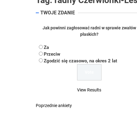
Tag:
radny Czerwionki-Le
TWOJE ZDANIE
Koper – część 2.
Koper
Jak powinni zagłosować radni w sprawie zwałów
płaskich?
Uwaga Dębieńsko –
Za
Przeciw
Ilu mieszkańców m
Zgodzić się czasowo, na okres 2 lat
Dość komentowania
View Results
Poprzednie ankiety