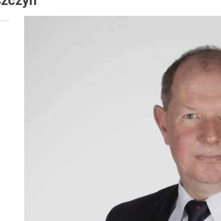
szczyn
 woda nieprzydatna do spożycia!!!
a Rybnik?
 kolejnych afer w ochronie zdrowia — czas zacząć mówić o rozwiązan