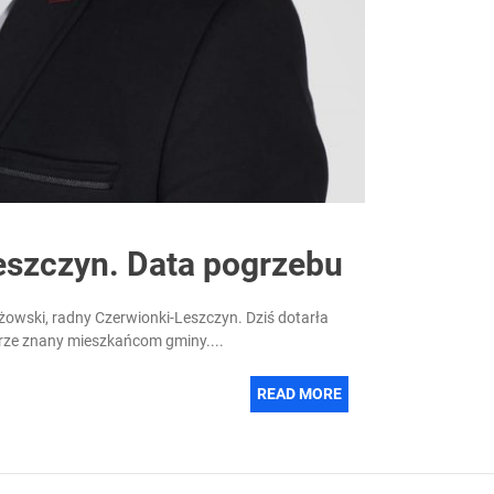
eszczyn. Data pogrzebu
owski, radny Czerwionki-Leszczyn. Dziś dotarła
brze znany mieszkańcom gminy....
READ MORE