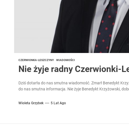
CZERWIONKA-LESZCZYNY
WIADOMOŚCI
Nie żyje radny Czerwionki-L
Dziś dotarła do nas smutna wiadomość. Zmarł Benedykt Krzyż
do nas smutna informacja. Nie żyje Benedykt Krzyżowski, do
Wioleta Grzybek
5 Lat Ago