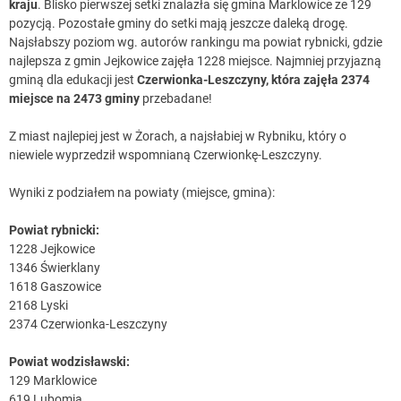
kraju
. Blisko pierwszej setki znalazła się gmina Marklowice ze 129
pozycją. Pozostałe gminy do setki mają jeszcze daleką drogę.
Najsłabszy poziom wg. autorów rankingu ma powiat rybnicki, gdzie
najlepsza z gmin Jejkowice zajęła 1228 miejsce. Najmniej przyjazną
gminą dla edukacji jest
Czerwionka-Leszczyny, która zajęła 2374
miejsce na 2473 gminy
przebadane!
Z miast najlepiej jest w Żorach, a najsłabiej w Rybniku, który o
niewiele wyprzedził wspomnianą Czerwionkę-Leszczyny.
Wyniki z podziałem na powiaty (miejsce, gmina):
Powiat rybnicki:
1228 Jejkowice
1346 Świerklany
1618 Gaszowice
2168 Lyski
2374 Czerwionka-Leszczyny
Powiat wodzisławski:
129 Marklowice
619 Lubomia