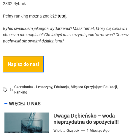
2332 Rybnik
Pełny ranking można znaleźć
tutaj
.
Byłeś świadkiem jakiegoś wydarzenia? Masz temat, który cię ciekawi i
chcesz o nim napisać? Chciałbyś nas o czymś poinformować? Chcesz
pochwalić się swoimi działaniami?
Napisz do nas!
Czerwionka - Leszczyny
,
Edukacja
,
Miejsca Sprzyjające Edukacji
,
In
Ranking
WIĘCEJ U NAS
Uwaga Dębieńsko – woda
nieprzydatna do spożycia!!!
Wioleta Grzybek
1 Miesiąc Ago