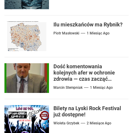
Ilu mieszkańców ma Rybnik?
Piotr Masłowski
1 Miesiąc Ago
Dość komentowania
kolejnych afer w ochronie
zdrowia — czas zacząć
mówić o rozwiązaniach
Marcin Stempniak
1 Miesiąc Ago
Bilety na Lyski Rock Festival
już dostępne!
Wioleta Grzybek
2 Miesiące Ago