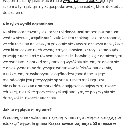
Wspominaliśmy jakiś czas temu o
wydatkach na edukację
. Tym
razem o tym jak, gminy zagospodarowują pieniądze, które dokładają
do systemu.
Nie tylko wyniki egzaminów
Ranking opracowany jest przez
Evidence Institut
pod patronatem
wydawnictwa
„Wspólnota”
. Założeniem rankingu jest przekonanie,
że edukacja na najlepszym poziomie nie zawsze oznacza najwyższe
wyniki na egzaminach zewnętrznych, bowiem szkoły i samorządy
pracują z uczniami o różnym potencjale i borykają się z odmiennymi
wyzwaniami. Sporządzony ranking wyróżnia się tym, że opiera się
o obiektywne dane dotyczące warunków i efektów nauczania,
a także tym, że wykorzystuje ogólnodostępne dane, a jego
metodologia jest precyzyjnie opisana. Celem rankingu jest
nie tylko wskazanie samorządów dbających o najwyższą jakość
edukacji, ale też rozpoczęcie dyskusji nad tym, co przyczynia się
do wysokiej jakości nauczania.
Jak to wygląda w regionie?
W subregionie zachodnim najlepiej w rankingu „Miejsca sprzyjające
edukacji” wypadła
gmina Krzyżanowice, zajmując 63 miejsce w