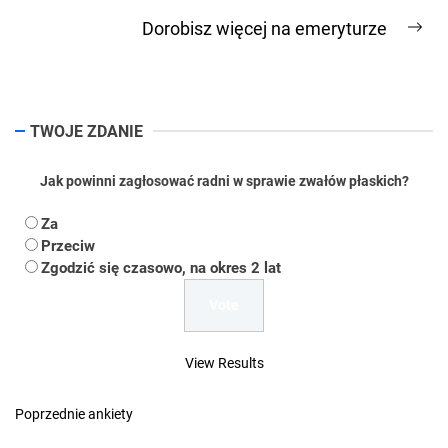
post:
Dorobisz więcej na emeryturze
Ne
pos
TWOJE ZDANIE
Jak powinni zagłosować radni w sprawie zwałów płaskich?
Za
Przeciw
Zgodzić się czasowo, na okres 2 lat
View Results
Poprzednie ankiety