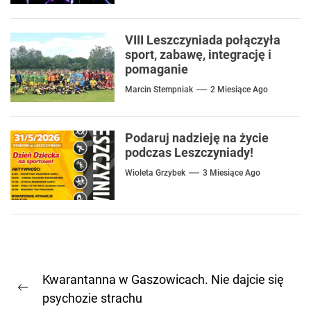
VIII Leszczyniada połączyła
sport, zabawę, integrację i
pomaganie
Marcin Stempniak
2 Miesiące Ago
Podaruj nadzieję na życie
podczas Leszczyniady!
Wioleta Grzybek
3 Miesiące Ago
Nawigacja
Kwarantanna w Gaszowicach. Nie dajcie się
wpisu
Previous
psychozie strachu