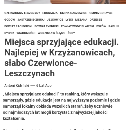
CZERWIONKA-LESZCZYNY
EDUKACJA
GMINA GASZOWICE
GMINA GORZYCE
GODÓW
JASTRZĘBIE-ZDRÓJ
JEJKOWICE
LYSKI
MSZANA
ORZESZE
POWIAT RACIBORSKI
POWIAT RYBNICKI
POWIAT WODZISŁAWSKI
PSZÓW
RADLIN
RYBNIK
WIADOMOŚCI
WODZISŁAW ŚLĄSKI
ŻORY
Miejsca sprzyjające edukacji.
Najlepiej w Krzyżanowicach,
słabo Czerwionce-
Leszczynach
Antoni Kidyński
6 Lat Ago
„Miejsca sprzyjające edukacji” to ranking, który wskazuje
samorządy, gdzie edukacja jest na najwyższym poziomie i gdzie
samorząd lokalny dokłada wszelkich starań, żeby uczniowie
od najmłodszych lat mogli korzystać z najwyższej jakości
kształcenia.