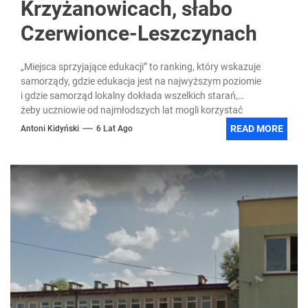
Krzyżanowicach, słabo
Czerwionce-Leszczynach
„Miejsca sprzyjające edukacji” to ranking, który wskazuje
samorządy, gdzie edukacja jest na najwyższym poziomie
i gdzie samorząd lokalny dokłada wszelkich starań,
żeby uczniowie od najmłodszych lat mogli korzystać
z najwyższej jakości kształcenia....
READ MORE
Antoni Kidyński
6 Lat Ago