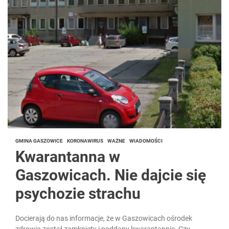
GMINA GASZOWICE
KORONAWIRUS
WAŻNE
WIADOMOŚCI
Kwarantanna w
Gaszowicach. Nie dajcie się
psychozie strachu
Docierają do nas informacje, że w Gaszowicach ośrodek
zdrowia został zamknięty i poddany kwarantannie. Czy