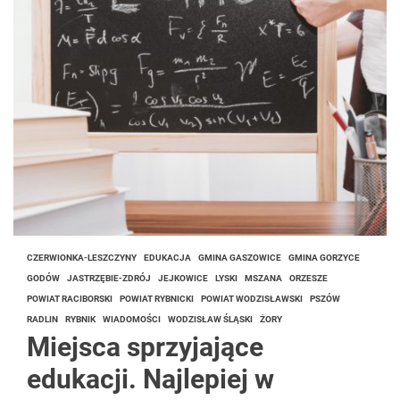
CZERWIONKA-LESZCZYNY
EDUKACJA
GMINA GASZOWICE
GMINA GORZYCE
GODÓW
JASTRZĘBIE-ZDRÓJ
JEJKOWICE
LYSKI
MSZANA
ORZESZE
POWIAT RACIBORSKI
POWIAT RYBNICKI
POWIAT WODZISŁAWSKI
PSZÓW
RADLIN
RYBNIK
WIADOMOŚCI
WODZISŁAW ŚLĄSKI
ŻORY
Miejsca sprzyjające
edukacji. Najlepiej w