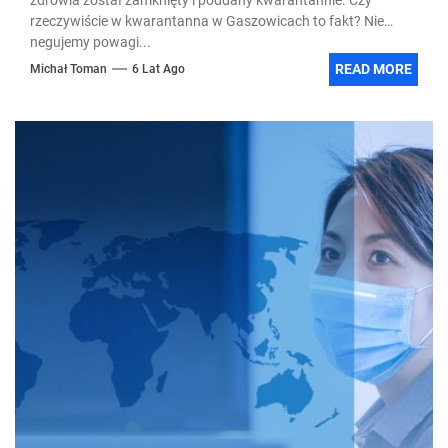
rzeczywiście w kwarantanna w Gaszowicach to fakt? Nie
negujemy powagi...
READ MORE
Michał Toman
6 Lat Ago