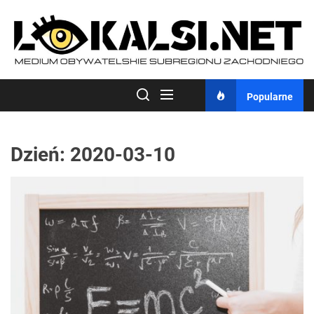
Skip
to
the
content
Popularne
Dzień:
2020-03-10