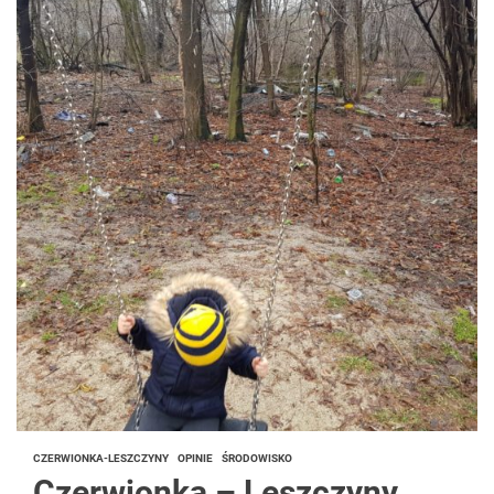
CZERWIONKA-LESZCZYNY
OPINIE
ŚRODOWISKO
Czerwionka – Leszczyny