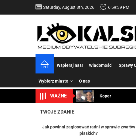
Skip
Saturday, August 8th, 2026
6:59:40 PM
to
the
content
Dość komentowania
Wspieraj nas!
Wiadomości
Sprawy C
Koper – część 2.
Wybierz miasto
O nas
Koper
WAŻNE
Uwaga Dębieńsko –
Ilu mieszkańców m
TWOJE ZDANIE
Dość komentowania
Jak powinni zagłosować radni w sprawie zwałów
płaskich?