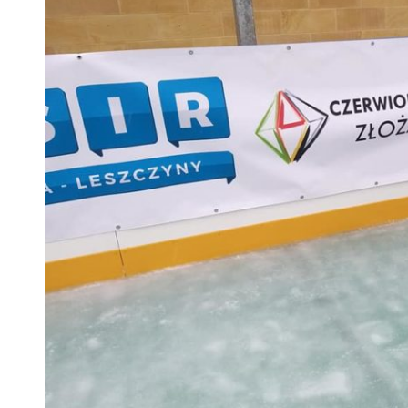
 woda nieprzydatna do spożycia!!!
a Rybnik?
 kolejnych afer w ochronie zdrowia — czas zacząć mówić o rozwiązan