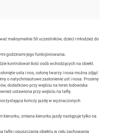
ać maksymalnie 50 uczestników, dzieci i młodzież do
mi godzinami jego funkcjonowania.
zie kontrolował ilość osób wchodzących na obiekt.
łonięte usta i nos, osłonę twarzy i nosa można zdjąć
osimy o natychmiastowe zasłonienie ust i nosa. Prosimy
ów, dodatkowo przy wejściu na teren lodowiska
ównież ustawiona przy wejściu na taflę.
 korzystająca kończy jazdę w wyznaczonych
kierunku, zmiana kierunku jazdy następuje tylko na
a taflę i opuszczania obiektu w celu zachowania