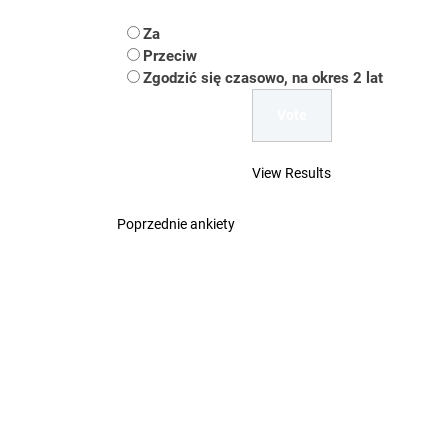
Koper – część 2.
Za
Koper
Przeciw
Zgodzić się czasowo, na okres 2 lat
Uwaga Dębieńsko –
Ilu mieszkańców m
View Results
Dość komentowania
Poprzednie ankiety