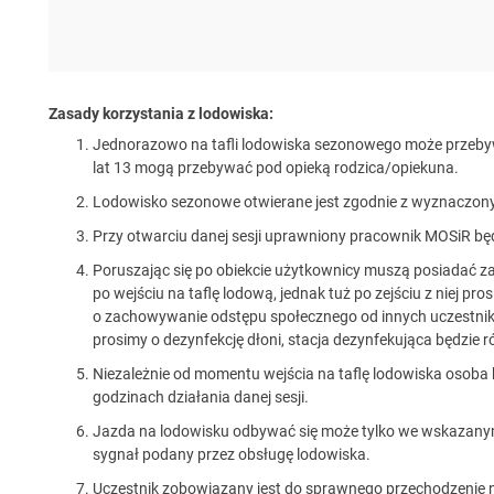
Zasady korzystania z lodowiska:
Jednorazowo na tafli lodowiska sezonowego może przebyw
lat 13 mogą przebywać pod opieką rodzica/opiekuna.
Lodowisko sezonowe otwierane jest zgodnie z wyznaczony
Przy otwarciu danej sesji uprawniony pracownik MOSiR będ
Poruszając się po obiekcie użytkownicy muszą posiadać zas
po wejściu na taflę lodową, jednak tuż po zejściu z niej pr
o zachowywanie odstępu społecznego od innych uczestnik
prosimy o dezynfekcję dłoni, stacja dezynfekująca będzie r
Niezależnie od momentu wejścia na taflę lodowiska osoba
godzinach działania danej sesji.
Jazda na lodowisku odbywać się może tylko we wskazanym 
sygnał podany przez obsługę lodowiska.
Uczestnik zobowiązany jest do sprawnego przechodzenie n