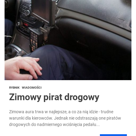
RYBNIK
WIADOMOŚCI
Zimowy pirat drogowy
Zimowa aura trwa w najlepsze, a co za nią idzie - trudne
warunki dla kierowców. Jednak nie odstraszają one piratów
drogowych do nadmiernego wciśnięcia pedału...