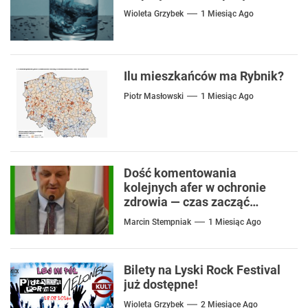
Wioleta Grzybek
1 Miesiąc Ago
Ilu mieszkańców ma Rybnik?
Piotr Masłowski
1 Miesiąc Ago
Dość komentowania
kolejnych afer w ochronie
zdrowia — czas zacząć
mówić o rozwiązaniach
Marcin Stempniak
1 Miesiąc Ago
Bilety na Lyski Rock Festival
już dostępne!
Wioleta Grzybek
2 Miesiące Ago