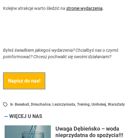
Kolejne atrakcje warto śledzić na
stronie wydarzenia
.
Byłeś świadkiem jakiegoś wydarzenia? Chciałbyś nas o czymś
poinformować? Chcesz pochwalić się swoimi działaniami?
Napisz do nas!
In
Beseball
,
Dmuchańce
,
Leszczyniada
,
Trening
,
Unihokej
,
Warsztaty
WIĘCEJ U NAS
Uwaga Dębieńsko – woda
nieprzydatna do spożycia!!!