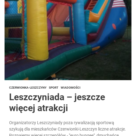
CZERWIONKA-LESZCZYNY
SPORT
WIADOMOŚCI
Leszczyniada – jeszcze
więcej atrakcji
Organizatorzy Leszczyniady poza rywalizacją sportową
szykują dla mieszkańców Czerwionki-Leszczyn liczne atrakcje.
Poznajemy więcej szczegółów - "euro bungee", dmuchańce,