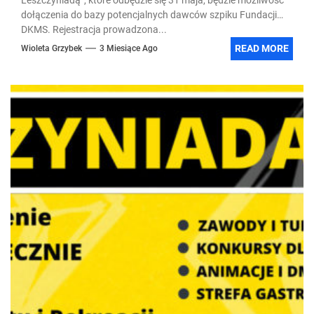
dołączenia do bazy potencjalnych dawców szpiku Fundacji
DKMS. Rejestracja prowadzona...
READ MORE
Wioleta Grzybek
3 Miesiące Ago