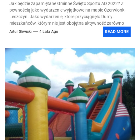
Jak będzie zapamiętane Gminne Święto Sportu AD 2022? Z
pewnością jako wydarzenie wyjątkowe na mapie Czerwionki-
Leszczyn. Jako wydarzenie, które przyciągnęło tłumy
mieszkańców, którym nie jest obojętna aktywność zarówno
sportowa jak i społeczna. Zapraszamy do relacji z tegorocznej
READ MORE
Artur Gliwicki
4 Lata Ago
edycji Leszczyniady.