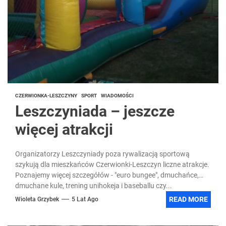
CZERWIONKA-LESZCZYNY
SPORT
WIADOMOŚCI
Leszczyniada – jeszcze
więcej atrakcji
Organizatorzy Leszczyniady poza rywalizacją sportową
szykują dla mieszkańców Czerwionki-Leszczyn liczne atrakcje.
Poznajemy więcej szczegółów - "euro bungee", dmuchańce,
dmuchane kule, trening unihokeja i baseballu czy...
READ MORE
Wioleta Grzybek
5 Lat Ago