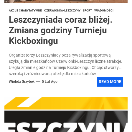
AKCJE CHARYTATYWNE
CZERWIONKA-LESZCZYNY
SPORT
WIADOMOŚCI
Leszczyniada coraz bliżej.
Zmiana godziny Turnieju
Kickboxingu
Organizatorzy Leszczyniady poza rywalizacją sportową
szykują dla mieszkańców Czerwionki-Leszczyn liczne atrakcje.
Uległa zmianie godzina Turnieju Kickboxingu. Chcąc stworzyć
szeroką i zróżnicowaną ofertę dla mieszkańców
organizatorzy,...
READ MORE
Wioleta Grzybek
5 Lat Ago