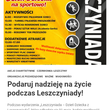
AKCJE CHARYTATYWNE
CZERWIONKA-LESZCZYNY
ORGANIZACJE POZARZĄDOWE
WAŻNE
WIADOMOŚCI
Podaruj nadzieję na życie
podczas Leszczyniady!
Podczas wydarzenia „Leszczyniada – Dzień Dziecka z
Leszczyniadą”, które odbędzie się 31 maja, będzie możliwość