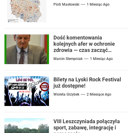
Piotr Masłowski
1 Miesiąc Ago
Dość komentowania
kolejnych afer w ochronie
zdrowia — czas zacząć
mówić o rozwiązaniach
Marcin Stempniak
1 Miesiąc Ago
Bilety na Lyski Rock Festival
już dostępne!
Wioleta Grzybek
2 Miesiące Ago
VIII Leszczyniada połączyła
sport, zabawę, integrację i