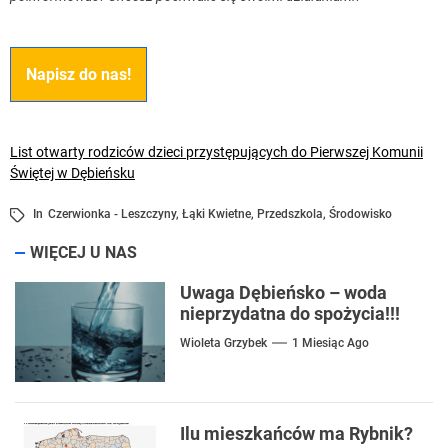
Napisz do nas!
List otwarty rodziców dzieci przystępujących do Pierwszej Komunii
Świętej w Dębieńsku
In
Czerwionka - Leszczyny
,
Łąki Kwietne
,
Przedszkola
,
Środowisko
WIĘCEJ U NAS
Uwaga Dębieńsko – woda
nieprzydatna do spożycia!!!
Wioleta Grzybek
1 Miesiąc Ago
Ilu mieszkańców ma Rybnik?