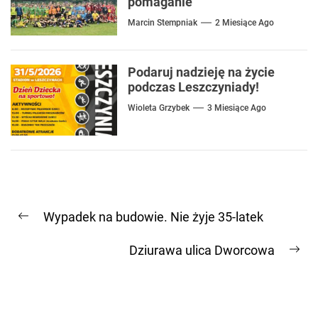
pomaganie
Marcin Stempniak
2 Miesiące Ago
Podaruj nadzieję na życie
podczas Leszczyniady!
Wioleta Grzybek
3 Miesiące Ago
Nawigacja
Wypadek na budowie. Nie żyje 35-latek
wpisu
Previous
post:
Dziurawa ulica Dworcowa
Ne
pos