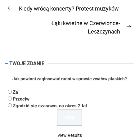
Nawigacja
Kiedy wrócą koncerty? Protest muzyków
wpisu
Previous
post:
Łąki kwietne w Czerwionce-
Ne
Leszczynach
pos
TWOJE ZDANIE
Jak powinni zagłosować radni w sprawie zwałów płaskich?
Za
Przeciw
Zgodzić się czasowo, na okres 2 lat
View Results