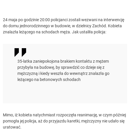
24 maja po godzinie 20:00 policjanci zostali wezwani na interwencję
do domu jednorodzinnego w budowie, w dzielnicy Zachód. Kobieta
znalazła leżącego na schodach męża. Jak ustaliła policja:
35-latka zaniepokojona brakiem kontaktu z mężem
przybyła na budowę, by sprawdzić co dzieje się z
mężczyzną i kiedy weszła do wewnątrz znalazła go
leżącego na betonowych schodach
Mimo, iż kobieta natychmiast rozpoczęła reanimację, w czym później
pomogła jej policja, aż do przyjazdu karetki, mężczyzny nie udało się
uratować.