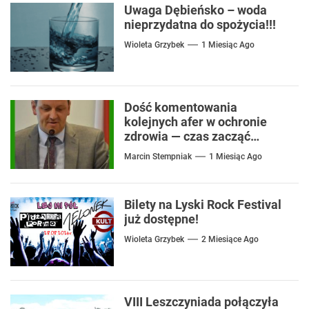
Uwaga Dębieńsko – woda
nieprzydatna do spożycia!!!
Wioleta Grzybek
1 Miesiąc Ago
Dość komentowania
kolejnych afer w ochronie
zdrowia — czas zacząć
mówić o rozwiązaniach
Marcin Stempniak
1 Miesiąc Ago
Bilety na Lyski Rock Festival
już dostępne!
Wioleta Grzybek
2 Miesiące Ago
VIII Leszczyniada połączyła