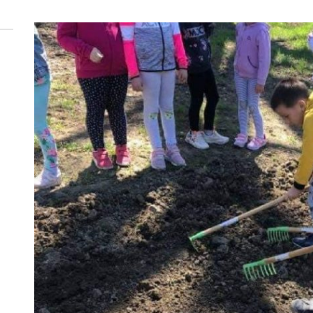
 woda nieprzydatna do spożycia!!!
a Rybnik?
 kolejnych afer w ochronie zdrowia — czas zacząć mówić o rozwiązan