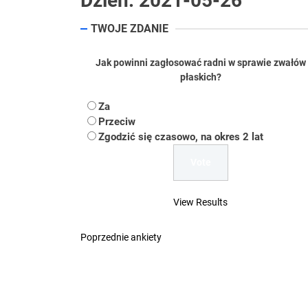
Dzień:
2021-05-26
Koper – część 2.
TWOJE ZDANIE
Koper
Jak powinni zagłosować radni w sprawie zwałów
Uwaga Dębieńsko –
płaskich?
Ilu mieszkańców m
Za
Przeciw
Dość komentowania
Zgodzić się czasowo, na okres 2 lat
View Results
Poprzednie ankiety