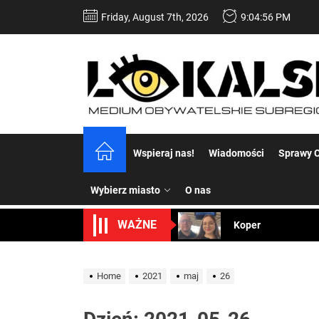
Skip
Friday, August 7th, 2026
9:04:57 PM
to
the
content
Dość komentowania
Wspieraj nas!
Wiadomości
Sprawy C
Koper – część 2.
Wybierz miasto
O nas
Koper
WAŻNE
Uwaga Dębieńsko –
Ilu mieszkańców m
Home
2021
maj
26
Dość komentowania