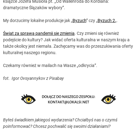
książce Józefa Musioła pt. „Od Wallenroda do Kordiana:
dramatyczne Ślązaków wybory”.
My dorzucimy lokalne produkcje jak „
Byzuch
” czy „
Byzuch 2
„.
Świat za sprawą pandemii się zmienia
. Czy zmieni się również
podejście do kultury? Jak widać oferta kulturalna w naszym kraju a
także okolicy jest niemała. Zachęcamy was do przeszukiwania oferty
kulturalnej naszego regionu.
Czekamy również w mailach na Wasze „odkrycia”.
fot. Igor Ovsyannykov z Pixabay
Byłeś świadkiem jakiegoś wydarzenia? Chciałbyś nas o czymś
poinformować? Chcesz pochwalić się swoimi działaniami?