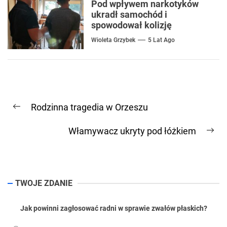
Pod wpływem narkotyków
ukradł samochód i
spowodował kolizję
Wioleta Grzybek
5 Lat Ago
Nawigacja
Rodzinna tragedia w Orzeszu
wpisu
Previous
post:
Włamywacz ukryty pod łóżkiem
Ne
pos
TWOJE ZDANIE
Jak powinni zagłosować radni w sprawie zwałów płaskich?