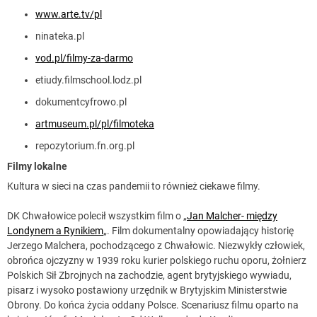
www.arte.tv/pl
ninateka.pl
vod.pl/filmy-za-darmo
etiudy.filmschool.lodz.pl
dokumentcyfrowo.pl
artmuseum.pl/pl/filmoteka
repozytorium.fn.org.pl
Filmy lokalne
Kultura w sieci na czas pandemii to również ciekawe filmy.
DK Chwałowice polecił wszystkim film o „
Jan Malcher- między
Londynem a Rynikiem
„. Film dokumentalny opowiadający historię
Jerzego Malchera, pochodzącego z Chwałowic. Niezwykły człowiek,
obrońca ojczyzny w 1939 roku kurier polskiego ruchu oporu, żołnierz
Polskich Sił Zbrojnych na zachodzie, agent brytyjskiego wywiadu,
pisarz i wysoko postawiony urzędnik w Brytyjskim Ministerstwie
Obrony. Do końca życia oddany Polsce. Scenariusz filmu oparto na