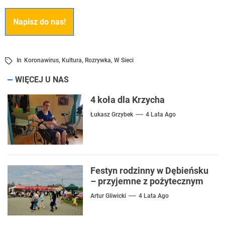
Napisz do nas!
In
Koronawirus
,
Kultura
,
Rozrywka
,
W Sieci
WIĘCEJ U NAS
4 koła dla Krzycha
Łukasz Grzybek
4 Lata Ago
￼Festyn rodzinny w Dębieńsku
– przyjemne z pożytecznym
Artur Gliwicki
4 Lata Ago