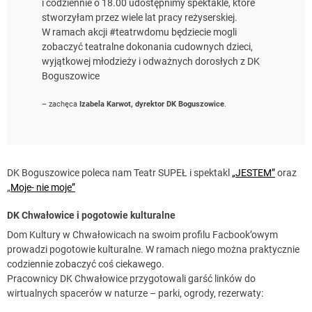
i codziennie o 18.00 udostępnimy spektakle, które
stworzyłam przez wiele lat pracy reżyserskiej.
W ramach akcji #teatrwdomu będziecie mogli
zobaczyć teatralne dokonania cudownych dzieci,
wyjątkowej młodzieży i odważnych dorosłych z DK
Boguszowice
– zachęca
Izabela Karwot, dyrektor DK Boguszowice
.
DK Boguszowice poleca nam Teatr SUPEŁ i spektakl
„JESTEM”
oraz
„
Moje- nie moje”
DK Chwałowice i pogotowie kulturalne
Dom Kultury w Chwałowicach na swoim profilu Facbook’owym
prowadzi pogotowie kulturalne. W ramach niego można praktycznie
codziennie zobaczyć coś ciekawego.
Pracownicy DK Chwałowice przygotowali garść linków do
wirtualnych spacerów w naturze – parki, ogrody, rezerwaty: