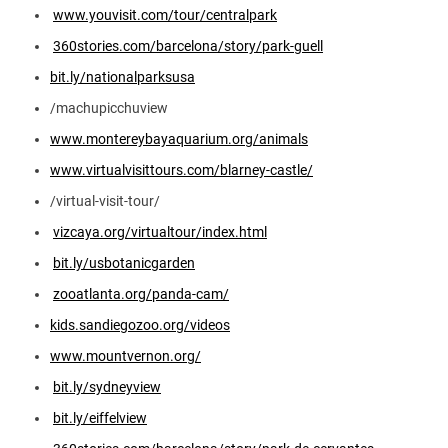
www.youvisit.com/tour/centralpark
360stories.com/barcelona/story/park-guell
bit.ly/nationalparksusa
/machupicchuview
www.montereybayaquarium.org/animals
www.virtualvisittours.com/blarney-castle/
/virtual-visit-tour/
vizcaya.org/virtualtour/index.html
bit.ly/usbotanicgarden
zooatlanta.org/panda-cam/
kids.sandiegozoo.org/videos
www.mountvernon.org/
bit.ly/sydneyview
bit.ly/eiffelview