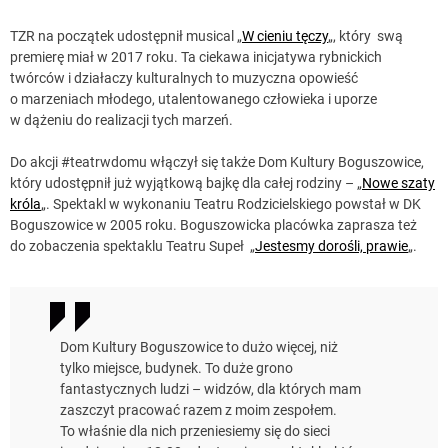
TZR na początek udostępnił musical „
W cieniu tęczy
„, który swą
premierę miał w 2017 roku. Ta ciekawa inicjatywa rybnickich
twórców i działaczy kulturalnych to muzyczna opowieść
o marzeniach młodego, utalentowanego człowieka i uporze
w dążeniu do realizacji tych marzeń.
Do akcji #teatrwdomu włączył się także Dom Kultury Boguszowice,
który udostępnił już wyjątkową bajkę dla całej rodziny – „
Nowe szaty
króla
„. Spektakl w wykonaniu Teatru Rodzicielskiego powstał w DK
Boguszowice w 2005 roku. Boguszowicka placówka zaprasza też
do zobaczenia spektaklu Teatru Supeł „
Jestesmy dorośli, prawie
„.
Dom Kultury Boguszowice to dużo więcej, niż
tylko miejsce, budynek. To duże grono
fantastycznych ludzi – widzów, dla których mam
zaszczyt pracować razem z moim zespołem.
To właśnie dla nich przeniesiemy się do sieci