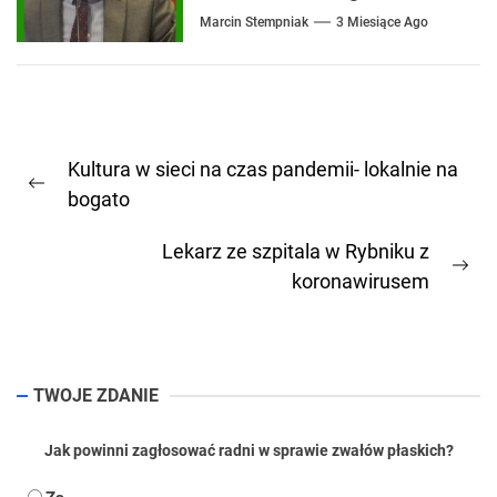
Marcin Stempniak
3 Miesiące Ago
Nawigacja
Kultura w sieci na czas pandemii- lokalnie na
wpisu
Previous
bogato
post:
Lekarz ze szpitala w Rybniku z
Ne
koronawirusem
pos
TWOJE ZDANIE
Jak powinni zagłosować radni w sprawie zwałów płaskich?