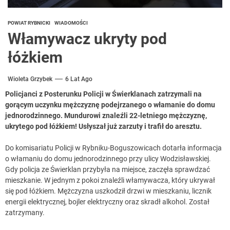
POWIAT RYBNICKI
WIADOMOŚCI
Włamywacz ukryty pod
łóżkiem
Wioleta Grzybek
6 Lat Ago
Policjanci z Posterunku Policji w Świerklanach zatrzymali na
gorącym uczynku mężczyznę podejrzanego o włamanie do domu
jednorodzinnego. Mundurowi znaleźli 22-letniego mężczyznę,
ukrytego pod łóżkiem!
Usłyszał już zarzuty i trafił do aresztu.
Do komisariatu Policji w Rybniku-Boguszowicach dotarła informacja
o włamaniu do domu jednorodzinnego przy ulicy Wodzisławskiej.
Gdy policja ze Świerklan przybyła na miejsce, zaczęła sprawdzać
mieszkanie. W jednym z pokoi znaleźli włamywacza, który ukrywał
się pod łóżkiem. Mężczyzna uszkodził drzwi w mieszkaniu, licznik
energii elektrycznej, bojler elektryczny oraz skradł alkohol. Został
zatrzymany.