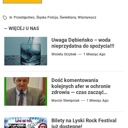
In
Przestępstwo
,
Śląska Policja
,
Świerklany
,
Włamywacz
WIĘCEJ U NAS
Uwaga Dębieńsko – woda
nieprzydatna do spożycia!!!
Wioleta Grzybek
1 Miesiąc Ago
Dość komentowania
kolejnych afer w ochronie
zdrowia — czas zacząć
mówić o rozwiązaniach
Marcin Stempniak
1 Miesiąc Ago
Bilety na Lyski Rock Festival
już dostępne!