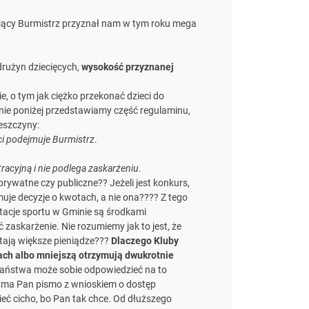
ący Burmistrz przyznał nam w tym roku mega
 drużyn dziecięcych,
wysokość przyznanej
e, o tym jak ciężko przekonać dzieci do
ie poniżej przedstawiamy część regulaminu,
eszczyny:
ści podejmuje Burmistrz
.
racyjną i nie podlega zaskarżeniu
.
 prywatne czy publiczne?? Jeżeli jest konkurs,
uje decyzje o kwotach, a nie ona???? Z tego
tacje sportu w Gminie są środkami
zaskarżenie. Nie rozumiemy jak to jest, że
stają większe pieniądze???
Dlaczego Kluby
ach albo mniejszą otrzymują dwukrotnie
Państwa może sobie odpowiedzieć na to
zyma Pan pismo z wnioskiem o dostęp
ć cicho, bo Pan tak chce. Od dłuższego