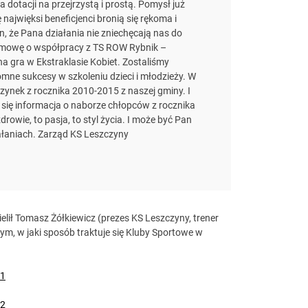
dotacji na przejrzystą i prostą. Pomysł już
ajwięksi beneficjenci bronią się rękoma i
, że Pana działania nie zniechęcają nas do
 umowę o współpracy z TS ROW Rybnik –
na gra w Ekstraklasie Kobiet. Zostaliśmy
omne sukcesy w szkoleniu dzieci i młodzieży. W
zynek z rocznika 2010-2015 z naszej gminy. I
i się informacja o naborze chłopców z rocznika
owie, to pasja, to styl życia. I może być Pan
ałaniach. Zarząd KS Leszczyny
lił Tomasz Żółkiewicz (prezes KS Leszczyny, trener
 tym, w jaki sposób traktuje się Kluby Sportowe w
 1
 2