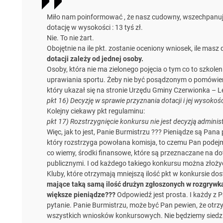
Miło nam poinformować , że nasz cudowny, wszechpanuj
dotację w wysokości : 13 tyś zł.
Nie. To nie żart.
Obojętnie na ile pkt. zostanie oceniony wniosek, ile masz
dotacji zależy od jednej osoby.
Osoby, która nie ma zielonego pojęcia o tym co to szkoleni
uprawiania sportu. Żeby nie być posądzonym o pomówien
który ukazał się na stronie Urzędu Gminy Czerwionka – L
pkt 16) Decyzję w sprawie przyznania dotacji i jej wysoko
Kolejny ciekawy pkt regulaminu:
pkt 17) Rozstrzygnięcie konkursu nie jest decyzją administ
Więc, jak to jest, Panie Burmistrzu ??? Pieniądze są Pana
który rozstrzyga powołana komisja, to czemu Pan podejm
co wiemy, środki finansowe, które są przeznaczane na do
publicznymi. I od każdego takiego konkursu można złożyć 
Kluby, które otrzymają mniejszą ilość pkt w konkursie do
mające taką samą ilość drużyn zgłoszonych w rozgrywk
większe pieniądze???
Odpowiedź jest prosta. I każdy z 
pytanie. Panie Burmistrzu, może być Pan pewien, że otr
wszystkich wniosków konkursowych. Nie będziemy siedzie