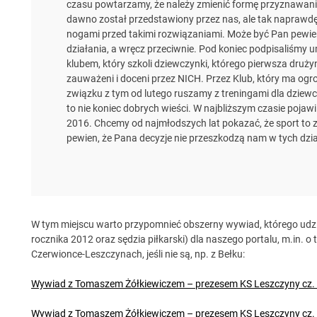
czasu powtarzamy, że należy zmienić formę przyznawania 
dawno został przedstawiony przez nas, ale tak naprawdę n
nogami przed takimi rozwiązaniami. Może być Pan pewien
działania, a wręcz przeciwnie. Pod koniec podpisaliśmy
klubem, który szkoli dziewczynki, którego pierwsza druży
zauważeni i doceni przez NICH. Przez Klub, który ma ogr
związku z tym od lutego ruszamy z treningami dla dziewc
to nie koniec dobrych wieści. W najbliższym czasie pojaw
2016. Chcemy od najmłodszych lat pokazać, że sport to zdr
pewien, że Pana decyzje nie przeszkodzą nam w tych dzi
W tym miejscu warto przypomnieć obszerny wywiad, którego udzie
rocznika 2012 oraz sędzia piłkarski) dla naszego portalu, m.in. o
Czerwionce-Leszczynach, jeśli nie są, np. z Bełku:
Wywiad z Tomaszem Żółkiewiczem – prezesem KS Leszczyny cz.
Wywiad z Tomaszem Żółkiewiczem – prezesem KS Leszczyny cz.