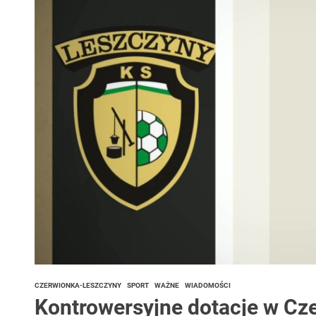
 woda nieprzydatna do spożycia!!!
a Rybnik?
 kolejnych afer w ochronie zdrowia — czas zacząć mówić o rozwiązan
CZERWIONKA-LESZCZYNY
SPORT
WAŻNE
WIADOMOŚCI
Kontrowersyjne dotacje w C