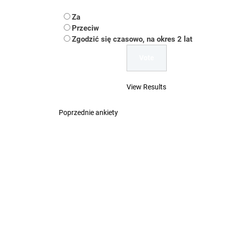
Koper – część 2.
Za
Przeciw
Koper
Zgodzić się czasowo, na okres 2 lat
Uwaga Dębieńsko –
Ilu mieszkańców m
View Results
Dość komentowania
Poprzednie ankiety