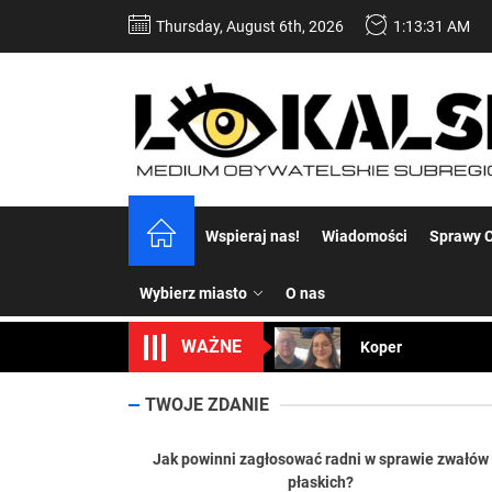
Skip
Thursday, August 6th, 2026
1:13:32 AM
to
the
content
Dość komentowania
Wspieraj nas!
Wiadomości
Sprawy C
Koper – część 2.
Wybierz miasto
O nas
Koper
WAŻNE
Uwaga Dębieńsko –
TWOJE ZDANIE
Ilu mieszkańców m
Dość komentowania
Jak powinni zagłosować radni w sprawie zwałów
płaskich?