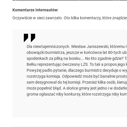
Komentarze internautów:
Oczywiście w sieci zawrzało. Oto kilka komentarzy, które znajdzie
Dla niewtajemniczonych. Wiesław Janiszewski, któremu ni
obowiązki burmistrza, jeszcze w końcówce lat 80-tych ubi
spodenkach za piłką na boisku…. No kto zgadnie gdzie? T
Bełku reprezentując ówczesny LZS. To tak a propos jego 
Powyżej padło pytanie, dlaczego burmistrz decyduje o wy
rozstrzyga komisja. Odpowiedź może być banalnie prosta.
sam desygnował do tej komisji. Przecież kilka osób, kieru
może popełnić błąd. A słońce gminy jest jedno i w dodatku
groma ogłaszać niby konkursy, które rozstrzyga niby kom