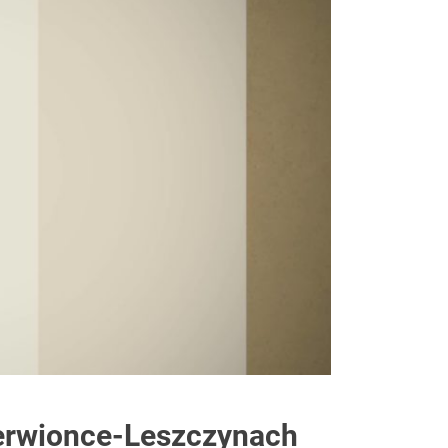
iach
zerwionce-Leszczynach