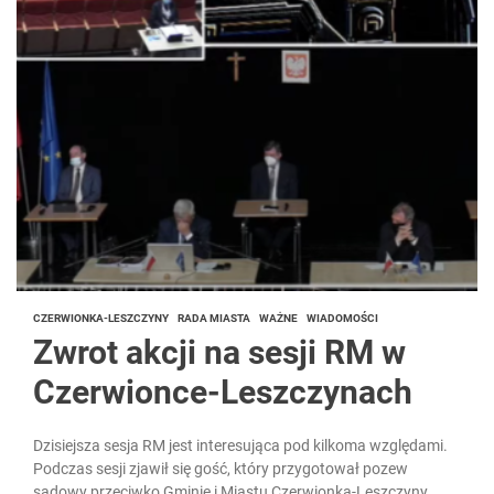
CZERWIONKA-LESZCZYNY
RADA MIASTA
WAŻNE
WIADOMOŚCI
Zwrot akcji na sesji RM w
Czerwionce-Leszczynach
Dzisiejsza sesja RM jest interesująca pod kilkoma względami.
Podczas sesji zjawił się gość, który przygotował pozew
sądowy przeciwko Gminie i Miastu Czerwionka-Leszczyny.