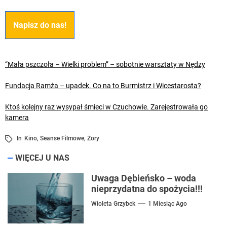
Napisz do nas!
“Mała pszczoła – Wielki problem” – sobotnie warsztaty w Nędzy
Fundacja Ramża – upadek. Co na to Burmistrz i Wicestarosta?
Ktoś kolejny raz wysypał śmieci w Czuchowie. Zarejestrowała go
kamera
In
Kino
,
Seanse Filmowe
,
Żory
WIĘCEJ U NAS
Uwaga Dębieńsko – woda
nieprzydatna do spożycia!!!
Wioleta Grzybek
1 Miesiąc Ago