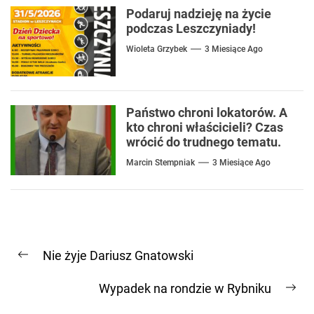
Podaruj nadzieję na życie
podczas Leszczyniady!
Wioleta Grzybek
3 Miesiące Ago
Państwo chroni lokatorów. A
kto chroni właścicieli? Czas
wrócić do trudnego tematu.
Marcin Stempniak
3 Miesiące Ago
Nawigacja
Nie żyje Dariusz Gnatowski
wpisu
Previous
post:
Wypadek na rondzie w Rybniku
Ne