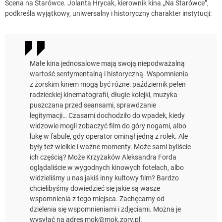
Scena na Starówce. Jolanta Hrycak, kierownik kina „Na Starówce”,
podkreśla wyjątkowy, uniwersalny i historyczny charakter instytucji:
Małe kina jednosalowe mają swoją niepodważalną
wartość sentymentalną i historyczną. Wspomnienia
z żorskim kinem mogą być różne: październik pełen
radzieckiej kinematografii, długie kolejki, muzyka
puszczana przed seansami, sprawdzanie
legitymacji… Czasami dochodziło do wpadek, kiedy
widzowie mogli zobaczyć film do góry nogami, albo
lukę w fabule, gdy operator ominął jedną z rolek. Ale
były też wielkie i ważne momenty. Może sami byliście
ich częścią? Może Krzyżaków Aleksandra Forda
oglądaliście w wygodnych kinowych fotelach, albo
widzieliśmy u nas jakiś inny kultowy film? Bardzo
chcielibyśmy dowiedzieć się jakie są wasze
wspomnienia z tego miejsca. Zachęcamy od
dzielenia się wspomnieniami i zdjęciami. Można je
wysyłać na adres
mok@mok.zory.pl
.