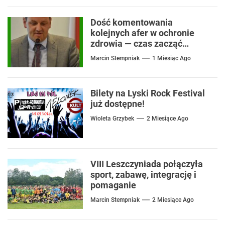
Dość komentowania
kolejnych afer w ochronie
zdrowia — czas zacząć
mówić o rozwiązaniach
Marcin Stempniak
1 Miesiąc Ago
Bilety na Lyski Rock Festival
już dostępne!
Wioleta Grzybek
2 Miesiące Ago
VIII Leszczyniada połączyła
sport, zabawę, integrację i
pomaganie
Marcin Stempniak
2 Miesiące Ago