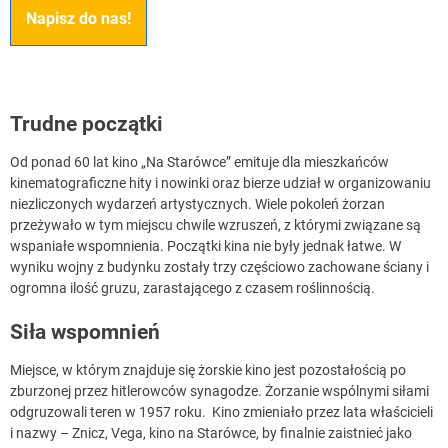
Napisz do nas!
Trudne początki
Od ponad 60 lat kino „Na Starówce” emituje dla mieszkańców
kinematograficzne hity i nowinki oraz bierze udział w organizowaniu
niezliczonych wydarzeń artystycznych. Wiele pokoleń żorzan
przeżywało w tym miejscu chwile wzruszeń, z którymi związane są
wspaniałe wspomnienia. Początki kina nie były jednak łatwe. W
wyniku wojny z budynku zostały trzy częściowo zachowane ściany i
ogromna ilość gruzu, zarastającego z czasem roślinnością.
Siła wspomnień
Miejsce, w którym znajduje się żorskie kino jest pozostałością po
zburzonej przez hitlerowców synagodze. Żorzanie wspólnymi siłami
odgruzowali teren w 1957 roku. Kino zmieniało przez lata właścicieli
i nazwy – Znicz, Vega, kino na Starówce, by finalnie zaistnieć jako