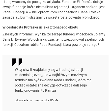
I tutaj wracamy do początku artykułu. Fundator FL Ramża dotuje
swoją fundację, która nie rozlicza tej dotacji. Organem nadzoru jest
Rada Fundacji, a w niej oprócz Romulada Stencla i Jana Królaka
zasiadają… burmistrz gminy i wicestarosta powiatu rybnickiego.
Wicestarosta Profaska ucieka z tonącego okrętu
Z naszych informacji wynika, że zarząd fundacji w osobach Jolanty
Bansik i Eweliny Wołoch jakiś czas temu zrezygnował z pełnionych
funkcji. Co zatem robiła Rada Fundacji, która powołuje zarząd?
W tej chwili znajdujemy się w trudnej sytuacji
epidemiologicznej, ale w najbliższym możliwym
terminie ma być zwołana Rada Fundacji, która ma
podjąć ostateczną decyzję dotyczącą dalszego
funkcjonowania FL Ramża
odpowiada nam rzeczniczka UGIM-