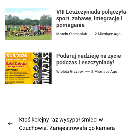
VIII Leszczyniada połączyła
sport, zabawę, integrację i
pomaganie
Marcin Stempniak
2 Miesiące Ago
Podaruj nadzieję na życie
podczas Leszczyniady!
Wioleta Grzybek
3 Miesiące Ago
Nawigacja
Ktoś kolejny raz wysypał śmieci w
wpisu
Previous
Czuchowie. Zarejestrowała go kamera
post: