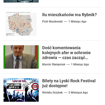
Ilu mieszkańców ma Rybnik?
Piotr Masłowski
1 Miesiąc Ago
Dość komentowania
kolejnych afer w ochronie
zdrowia — czas zacząć
mówić o rozwiązaniach
Marcin Stempniak
1 Miesiąc Ago
Bilety na Lyski Rock Festival
już dostępne!
Wioleta Grzybek
2 Miesiące Ago