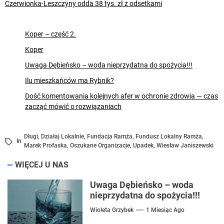
Czerwionka-Leszczyny odda 38 tys. zł z odsetkami
Koper – część 2.
Koper
Uwaga Dębieńsko – woda nieprzydatna do spożycia!!!
Ilu mieszkańców ma Rybnik?
Dość komentowania kolejnych afer w ochronie zdrowia — czas
zacząć mówić o rozwiązaniach
Długi
,
Działaj Lokalnie
,
Fundacja Ramża
,
Fundusz Lokalny Ramża
,
In
Marek Profaska
,
Oszukane Organizacje
,
Upadek
,
Wiesław Janiszewski
WIĘCEJ U NAS
Uwaga Dębieńsko – woda
nieprzydatna do spożycia!!!
Wioleta Grzybek
1 Miesiąc Ago