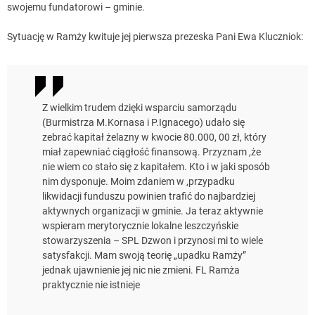
swojemu fundatorowi – gminie.
Sytuację w Ramży kwituje jej pierwsza prezeska Pani Ewa Kluczniok:
Z wielkim trudem dzięki wsparciu samorządu
(Burmistrza M.Kornasa i P.Ignacego) udało się
zebrać kapitał żelazny w kwocie 80.000, 00 zł, który
miał zapewniać ciągłość finansową. Przyznam ,że
nie wiem co stało się z kapitałem. Kto i w jaki sposób
nim dysponuje. Moim zdaniem w ,przypadku
likwidacji funduszu powinien trafić do najbardziej
aktywnych organizacji w gminie. Ja teraz aktywnie
wspieram merytorycznie lokalne leszczyńskie
stowarzyszenia – SPL Dzwon i przynosi mi to wiele
satysfakcji. Mam swoją teorię „upadku Ramży”
jednak ujawnienie jej nic nie zmieni. FL Ramża
praktycznie nie istnieje