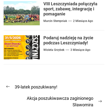
VIII Leszczyniada połączyła
sport, zabawę, integrację i
pomaganie
Marcin Stempniak
2 Miesiące Ago
Podaruj nadzieję na życie
podczas Leszczyniady!
Wioleta Grzybek
3 Miesiące Ago
Nawigacja
39-latek poszukiwany!
wpisu
Previous
post:
Akcja poszukiwawcza zaginionego
Ne
Sławomira