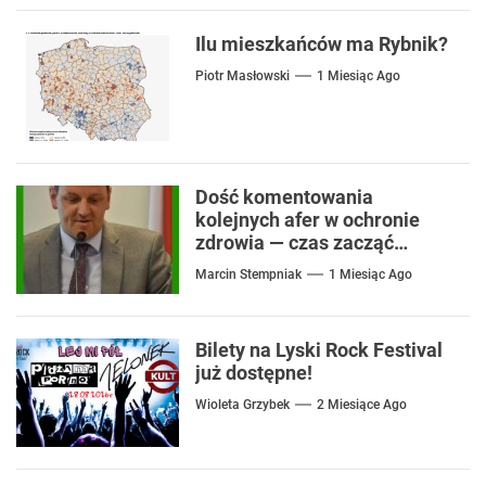
Ilu mieszkańców ma Rybnik?
Piotr Masłowski
1 Miesiąc Ago
Dość komentowania
kolejnych afer w ochronie
zdrowia — czas zacząć
mówić o rozwiązaniach
Marcin Stempniak
1 Miesiąc Ago
Bilety na Lyski Rock Festival
już dostępne!
Wioleta Grzybek
2 Miesiące Ago