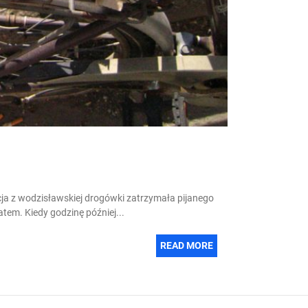
cja z wodzisławskiej drogówki zatrzymała pijanego
tem. Kiedy godzinę później...
READ MORE