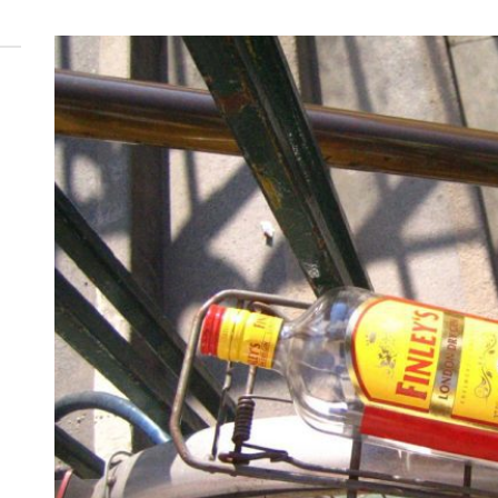
 woda nieprzydatna do spożycia!!!
a Rybnik?
 kolejnych afer w ochronie zdrowia — czas zacząć mówić o rozwiązan