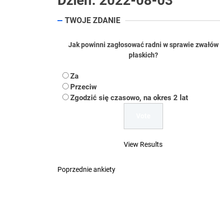
Dzień:
2022-08-03
Koper – część 2.
TWOJE ZDANIE
Koper
Jak powinni zagłosować radni w sprawie zwałów
płaskich?
Uwaga Dębieńsko –
Za
Ilu mieszkańców m
Przeciw
Zgodzić się czasowo, na okres 2 lat
Dość komentowania
View Results
Poprzednie ankiety