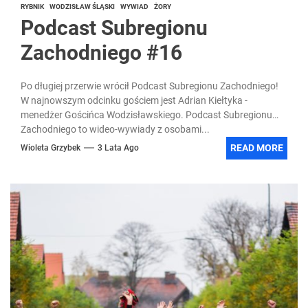
RYBNIK
WODZISŁAW ŚLĄSKI
WYWIAD
ŻORY
Podcast Subregionu
Zachodniego #16
Po długiej przerwie wrócił Podcast Subregionu Zachodniego!
W najnowszym odcinku gościem jest Adrian Kiełtyka -
menedżer Gościńca Wodzisławskiego. Podcast Subregionu
Zachodniego to wideo-wywiady z osobami...
READ MORE
Wioleta Grzybek
3 Lata Ago