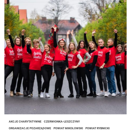
AKCJE CHARYTATYWNE
CZERWIONKA-LESZCZYNY
ORGANIZACJE POZARZĄDOWE
POWIAT MIKOŁOWSKI
POWIAT RYBNICKI