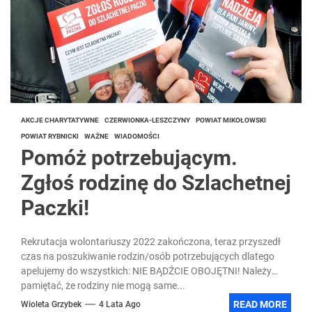
AKCJE CHARYTATYWNE
CZERWIONKA-LESZCZYNY
POWIAT MIKOŁOWSKI
POWIAT RYBNICKI
WAŻNE
WIADOMOŚCI
Pomóż potrzebującym.
Zgłoś rodzinę do Szlachetnej
Paczki!
Rekrutacja wolontariuszy 2022 zakończona, teraz przyszedł
czas na poszukiwanie rodzin/osób potrzebujących dlatego
apelujemy do wszystkich: NIE BĄDŹCIE OBOJĘTNI! Należy
pamiętać, że rodziny nie mogą same...
READ MORE
Wioleta Grzybek
4 Lata Ago