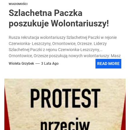
WIADOMOŚCI
Szlachetna Paczka
poszukuje Wolontariuszy!
Rusza rekrutacja wolontariuszy Szlachetnej Paczki w rejonie
Czerwionka- Leszczyny, Ornontowice, Orzesze. Liderzy
Szlachetnej Paczki z rejonu Czerwionka-Leszczyny,
Ornontowice, Orzesze poszukują nowych wolontariuszy: Masz
minimum 16...
READ MORE
Wioleta Grzybek
3 Lata Ago