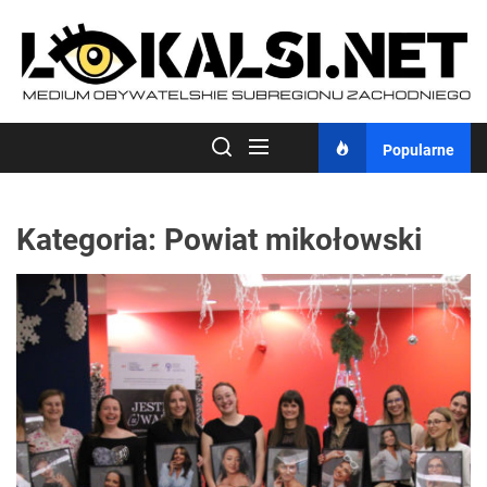
Skip
to
the
content
Popularne
Kategoria:
Powiat mikołowski