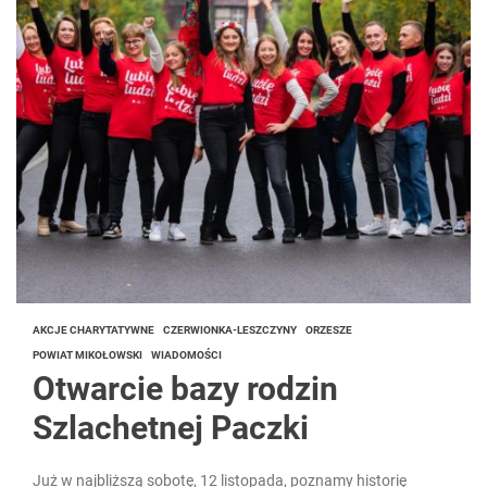
AKCJE CHARYTATYWNE
CZERWIONKA-LESZCZYNY
ORZESZE
POWIAT MIKOŁOWSKI
WIADOMOŚCI
Otwarcie bazy rodzin
Szlachetnej Paczki
Już w najbliższą sobotę, 12 listopada, poznamy historię