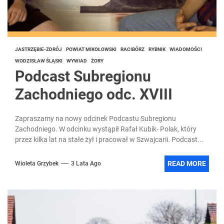
JASTRZĘBIE-ZDRÓJ
POWIAT MIKOŁOWSKI
RACIBÓRZ
RYBNIK
WIADOMOŚCI
WODZISŁAW ŚLĄSKI
WYWIAD
ŻORY
Podcast Subregionu
Zachodniego odc. XVIII
Zapraszamy na nowy odcinek Podcastu Subregionu
Zachodniego. W odcinku wystąpił Rafał Kubik- Polak, który
przez kilka lat na stałe żył i pracował w Szwajcarii. Podcast...
READ MORE
Wioleta Grzybek
3 Lata Ago