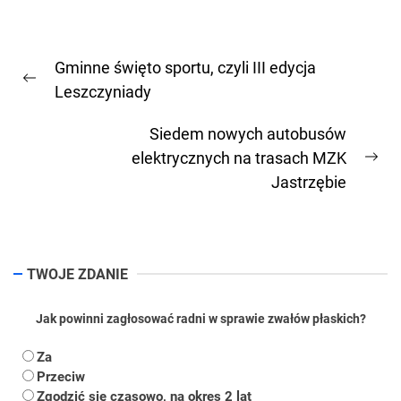
Nawigacja
Gminne święto sportu, czyli III edycja
wpisu
Previous
Leszczyniady
post:
Siedem nowych autobusów
elektrycznych na trasach MZK
Ne
Jastrzębie
pos
TWOJE ZDANIE
Jak powinni zagłosować radni w sprawie zwałów płaskich?
Za
Przeciw
Zgodzić się czasowo, na okres 2 lat