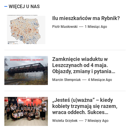
WIĘCEJ U NAS
Ilu mieszkańców ma Rybnik?
Piotr Masłowski
1 Miesiąc Ago
Zamknięcie wiaduktu w
Leszczynach od 4 maja.
Objazdy, zmiany i pytania
mieszkańców
Marcin Stempniak
4 Miesiące Ago
„Jesteś (u)ważna” – kiedy
kobiety trzymają się razem,
wraca oddech. Sukces
projektu w 2025 roku
Wioleta Grzybek
7 Miesięcy Ago