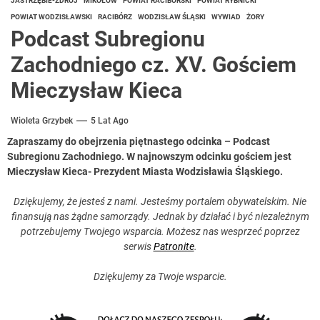
JASTRZĘBIE-ZDRÓJ
MIKOŁÓW
POWIAT RACIBORSKI
POWIAT RYBNICKI
POWIAT WODZISŁAWSKI
RACIBÓRZ
WODZISŁAW ŚLĄSKI
WYWIAD
ŻORY
Podcast Subregionu
Zachodniego cz. XV. Gościem
Mieczysław Kieca
Wioleta Grzybek
5 Lat Ago
Zapraszamy do obejrzenia piętnastego odcinka – Podcast
Subregionu Zachodniego. W najnowszym odcinku gościem jest
Mieczysław Kieca- Prezydent Miasta Wodzisławia Śląskiego.
Dziękujemy, że jesteś z nami. Jesteśmy portalem obywatelskim. Nie
finansują nas żądne samorządy. Jednak by działać i być niezależnym
potrzebujemy Twojego wsparcia. Możesz nas wesprzeć poprzez
serwis
Patronite
.
Dziękujemy za Twoje wsparcie.