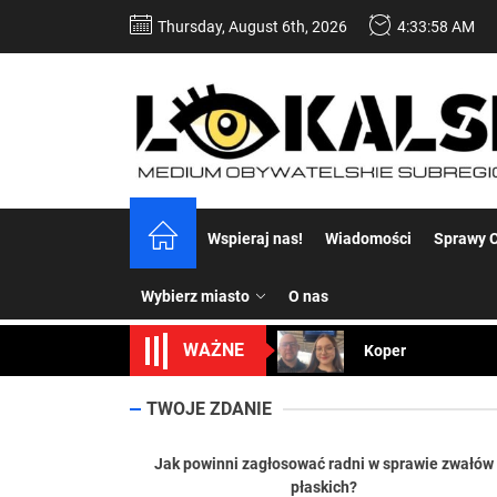
Skip
Thursday, August 6th, 2026
4:33:59 AM
to
the
content
Dość komentowania
Wspieraj nas!
Wiadomości
Sprawy C
Koper – część 2.
Wybierz miasto
O nas
Koper
WAŻNE
Uwaga Dębieńsko –
Ilu mieszkańców m
TWOJE ZDANIE
Dość komentowania
Jak powinni zagłosować radni w sprawie zwałów
płaskich?