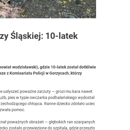
y Śląskiej: 10-latek
owiat wodzisławski), gdzie 10-latek został dotkliwie
ze z Komisariatu Policji w Gorzycach, którzy
oże usłyszeć poważne zarzuty — grozi mu kara nawet
łużb, pies w typie owczarka podhalańskiego wydostał
przechodzącego chłopca. Ranne dziecko zdołało uciec
wezwała pomoc.
doznał poważnych obrażeń — głębokich ran szarpanych
iecko zostało przewiezione do szpitala, gdzie przeszło