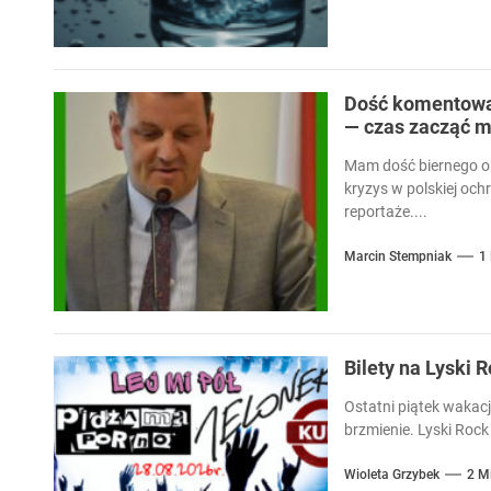
Dość komentowan
— czas zacząć m
Mam dość biernego ob
kryzys w polskiej och
reportaże....
Marcin Stempniak
1
Bilety na Lyski 
Ostatni piątek wakacj
brzmienie. Lyski Rock 
Wioleta Grzybek
2 M