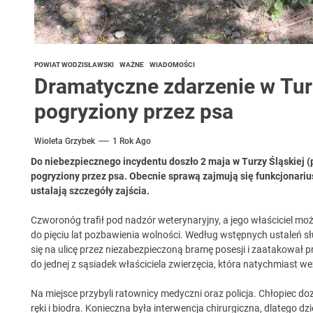
POWIAT WODZISŁAWSKI
WAŻNE
WIADOMOŚCI
Dramatyczne zdarzenie w Turz
pogryziony przez psa
Wioleta Grzybek
1 Rok Ago
Do niebezpiecznego incydentu doszło 2 maja w Turzy Śląskiej (p
pogryziony przez psa. Obecnie sprawą zajmują się funkcjonarius
ustalają szczegóły zajścia.
Czworonóg trafił pod nadzór weterynaryjny, a jego właściciel m
do pięciu lat pozbawienia wolności. Według wstępnych ustaleń s
się na ulicę przez niezabezpieczoną bramę posesji i zaatakował 
do jednej z sąsiadek właściciela zwierzęcia, która natychmiast 
Na miejsce przybyli ratownicy medyczni oraz policja. Chłopiec 
ręki i biodra. Konieczna była interwencja chirurgiczna, dlatego dz