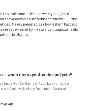
 i przewiezione do lekarza weterynarii, gdzie
unku spowodowania uszczerbku na zdrowiu. Służby
zialność. Należy pamiętać, że obowiązkiem każdego
 także zapewnienie, by nie stwarzało zagrożenia dla
ualną ucieczką psa.
 – woda nieprzydatna do spożycia!!!
 Inspektor Sanitarny w Rybniku informuje o
 o spożycia w dzielnicy Dębieńsko. Woda nie
iesiąc Ago