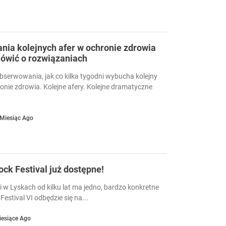
ia kolejnych afer w ochronie zdrowia
ówić o rozwiązaniach
serwowania, jak co kilka tygodni wybucha kolejny
ronie zdrowia. Kolejne afery. Kolejne dramatyczne
 Miesiąc Ago
Rock Festival już dostępne!
i w Lyskach od kilku lat ma jedno, bardzo konkretne
Festival VI odbędzie się na...
iesiące Ago