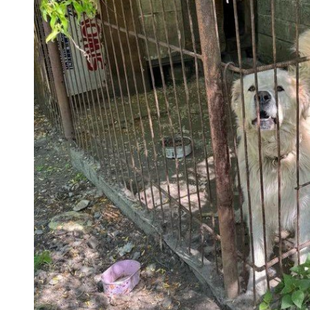
 woda nieprzydatna do spożycia!!!
a Rybnik?
 kolejnych afer w ochronie zdrowia — czas zacząć mówić o rozwiązan