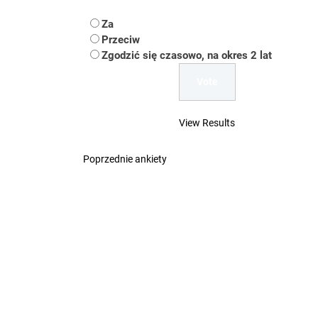
Koper – część 2.
Za
Koper
Przeciw
Zgodzić się czasowo, na okres 2 lat
Uwaga Dębieńsko –
Ilu mieszkańców m
View Results
Dość komentowania
Poprzednie ankiety