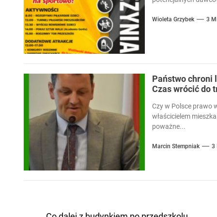
Wioleta Grzybek
3 M
Państwo chroni l
Czas wrócić do 
Czy w Polsce prawo 
właścicielem mieszka
poważne...
Marcin Stempniak
3
Co dalej z budynkiem po przedszkolu