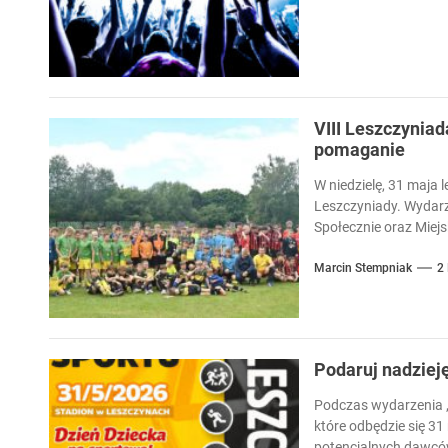
VIII Leszczyniad
pomaganie
W niedzielę, 31 maja l
Leszczyniady. Wydarz
Społecznie oraz Miejsk
Marcin Stempniak
2
Podaruj nadziej
Podczas wydarzenia „
które odbędzie się 31
potencjalnych dawców