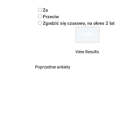
Koper – część 2.
Za
Koper
Przeciw
Zgodzić się czasowo, na okres 2 lat
Uwaga Dębieńsko –
Ilu mieszkańców m
View Results
Dość komentowania
Poprzednie ankiety