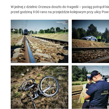
W jednej z dzielnic Orzesza doszło do tragedii – pociąg potrącił k
przed godziną 9:00 rano na przejeździe kolejowym przy ulicy P