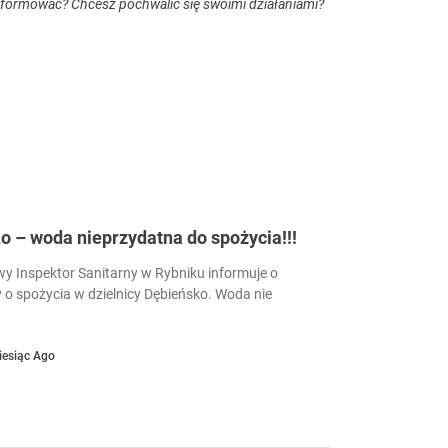
nformować? Chcesz pochwalić się swoimi działaniami?
 – woda nieprzydatna do spożycia!!!
 Inspektor Sanitarny w Rybniku informuje o
 o spożycia w dzielnicy Dębieńsko. Woda nie
iesiąc Ago