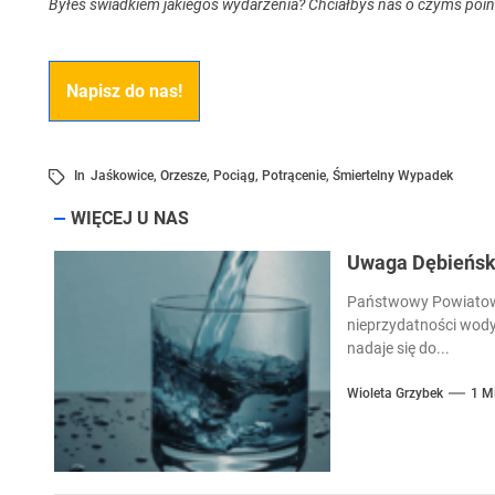
Byłeś świadkiem jakiegoś wydarzenia? Chciałbyś nas o czymś poi
Napisz do nas!
In
Jaśkowice
,
Orzesze
,
Pociąg
,
Potrącenie
,
Śmiertelny Wypadek
WIĘCEJ U NAS
Uwaga Dębieńsko
Państwowy Powiatowy
nieprzydatności wody
nadaje się do...
Wioleta Grzybek
1 M