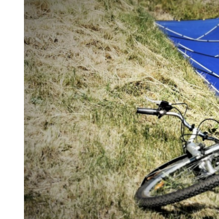
 woda nieprzydatna do spożycia!!!
a Rybnik?
 kolejnych afer w ochronie zdrowia — czas zacząć mówić o rozwiązan