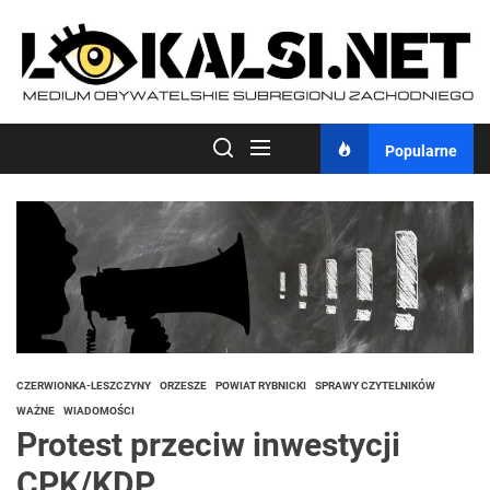
Skip
to
the
content
Popularne
CZERWIONKA-LESZCZYNY
ORZESZE
POWIAT RYBNICKI
SPRAWY CZYTELNIKÓW
WAŻNE
WIADOMOŚCI
Protest przeciw inwestycji
CPK/KDP