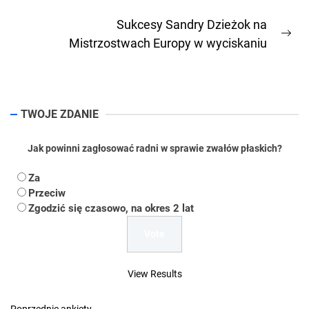
wpisu
Previous
post:
Sukcesy Sandry Dzieżok na
Ne
Mistrzostwach Europy w wyciskaniu
pos
TWOJE ZDANIE
Jak powinni zagłosować radni w sprawie zwałów płaskich?
Za
Przeciw
Zgodzić się czasowo, na okres 2 lat
View Results