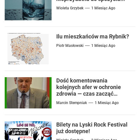
Wioleta Grzybek
1 Miesiąc Ago
Ilu mieszkańców ma Rybnik?
Piotr Masłowski
1 Miesiąc Ago
Dość komentowania
kolejnych afer w ochronie
zdrowia — czas zacząć
mówić o rozwiązaniach
Marcin Stempniak
1 Miesiąc Ago
Bilety na Lyski Rock Festival
już dostępne!