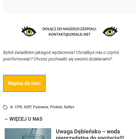
Byłeś świadkiem jakiegoś wydarzenia? Chciałbyś nas o czymś
poinformować? Chcesz pochwalić się swoimi działaniami?
Napisz do nas!
In
CPK
,
KDP
,
Palowice
,
Protest
,
Sołtys
WIĘCEJ U NAS
Uwaga Dębieńsko – woda
nieprzydatna do spożycia!!!