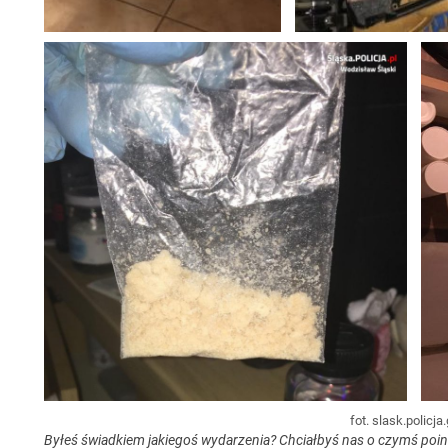
fot. slask.policja.
Byłeś świadkiem jakiegoś wydarzenia? Chciałbyś nas o czymś po