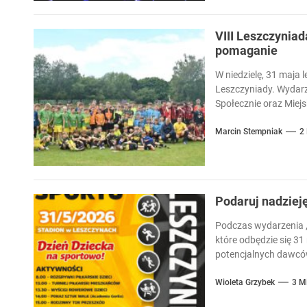
VIII Leszczyniad
pomaganie
W niedzielę, 31 maja l
Leszczyniady. Wydarz
Społecznie oraz Miejsk
Marcin Stempniak
2
Podaruj nadziej
Podczas wydarzenia „
które odbędzie się 31
potencjalnych dawców
Wioleta Grzybek
3 M