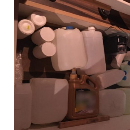
 woda nieprzydatna do spożycia!!!
a Rybnik?
 kolejnych afer w ochronie zdrowia — czas zacząć mówić o rozwiązan