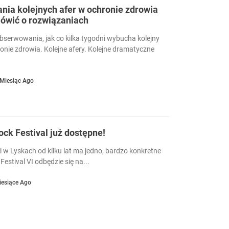
ia kolejnych afer w ochronie zdrowia
ówić o rozwiązaniach
serwowania, jak co kilka tygodni wybucha kolejny
ronie zdrowia. Kolejne afery. Kolejne dramatyczne
 Miesiąc Ago
Rock Festival już dostępne!
i w Lyskach od kilku lat ma jedno, bardzo konkretne
Festival VI odbędzie się na...
iesiące Ago