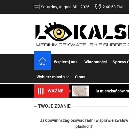
Skip
Saturday, August 8th, 2026
2:40:55 PM
to
the
content
Dość komentowania
Koper – część 2.
Koper
Wspieraj nas!
Wiadomości
Sprawy C
Uwaga Dębieńsko –
Wybierz miasto
O nas
Ilu mieszkańców m
WAŻNE
Dość komentowania
Koper – część 2.
TWOJE ZDANIE
Koper
Jak powinni zagłosować radni w sprawie zwałów
płaskich?