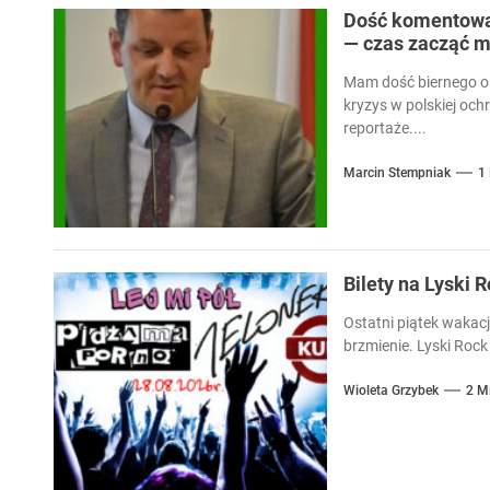
Dość komentowan
— czas zacząć m
Mam dość biernego ob
kryzys w polskiej och
reportaże....
Marcin Stempniak
1
Bilety na Lyski 
Ostatni piątek wakacj
brzmienie. Lyski Rock 
Wioleta Grzybek
2 M