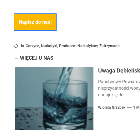
Napisz do nas!
In
Gorzyce
,
Narkotyki
,
Producent Narkotyków
,
Zatrzymanie
WIĘCEJ U NAS
Uwaga Dębieńsko
Państwowy Powiatowy
nieprzydatności wody
nadaje się do...
Wioleta Grzybek
1 M