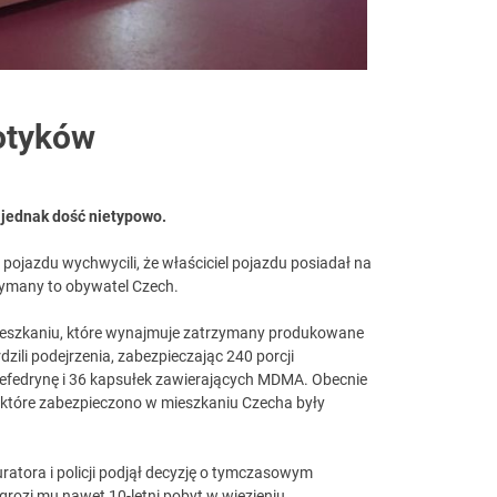
otyków
ę jednak dość nietypowo.
 pojazdu wychwycili, że właściciel pojazdu posiadał na
rzymany to obywatel Czech.
w mieszkaniu, które wynajmuje zatrzymany produkowane
dzili podejrzenia, zabezpieczając 240 porcji
efedrynę i 36 kapsułek zawierających MDMA. Obecnie
e, które zabezpieczono w mieszkaniu Czecha były
atora i policji podjął decyzję o tymczasowym
grozi mu nawet 10-letni pobyt w więzieniu.