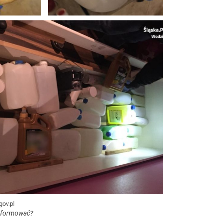
gov.pl
informować?