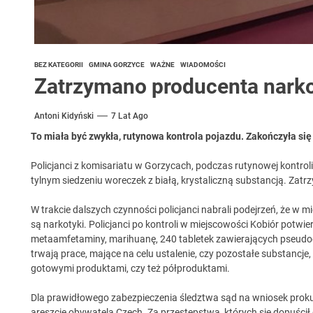
BEZ KATEGORII
GMINA GORZYCE
WAŻNE
WIADOMOŚCI
Zatrzymano producenta nark
Antoni Kidyński
7 Lat Ago
To miała być zwykła, rutynowa kontrola pojazdu. Zakończyła si
Policjanci z komisariatu w Gorzycach, podczas rutynowej kontroli
tylnym siedzeniu woreczek z białą, krystaliczną substancją. Zat
W trakcie dalszych czynności policjanci nabrali podejrzeń, że 
są narkotyki. Policjanci po kontroli w miejscowości Kobiór potwier
metaamfetaminy, marihuanę, 240 tabletek zawierających pseudo
trwają prace, mające na celu ustalenie, czy pozostałe substancj
gotowymi produktami, czy też półproduktami.
Dla prawidłowego zabezpieczenia śledztwa sąd na wniosek prokur
areszcie obywatela Czech. Za przestępstwa, których się dopuścił 