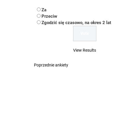
Uwaga Dębieńsko –
Za
Ilu mieszkańców m
Przeciw
Zgodzić się czasowo, na okres 2 lat
Dość komentowania
View Results
Poprzednie ankiety