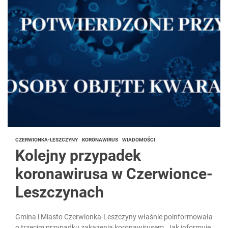
CZERWIONKA-LESZCZYNY
KORONAWIRUS
WIADOMOŚCI
Kolejny przypadek
koronawirusa w Czerwionce-
Leszczynach
Gmina i Miasto Czerwionka-Leszczyny właśnie poinformowała
o trzecim przypadku zakażenia koronawirusem. Jak informuje