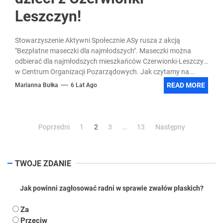
Leszczyn!
Stowarzyszenie Aktywni Społecznie ASy rusza z akcją
"Bezpłatne maseczki dla najmłodszych". Maseczki można
odbierać dla najmłodszych mieszkańców Czerwionki-Leszczyn
w Centrum Organizacji Pozarządowych. Jak czytamy na...
READ MORE
Marianna Bułka
6 Lat Ago
Stronicowanie
Poprzedni
1
2
3
…
13
Następny
wpisów
TWOJE ZDANIE
Jak powinni zagłosować radni w sprawie zwałów płaskich?
Za
Przeciw