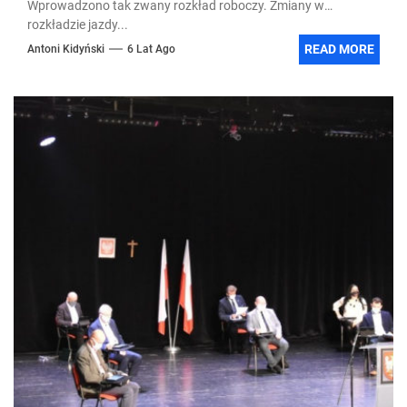
Wprowadzono tak zwany rozkład roboczy. Zmiany w
rozkładzie jazdy...
READ MORE
Antoni Kidyński
6 Lat Ago