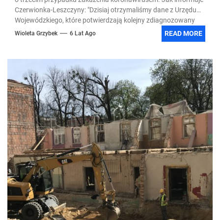
Czerwionka-Leszczyny: "Dzisiaj otrzymaliśmy dane z Urzędu
Wojewódzkiego, które potwierdzają kolejny zdiagnozowany
przypadek...
READ MORE
Wioleta Grzybek
6 Lat Ago