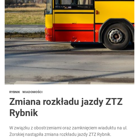
RYBNIK
WIADOMOŚCI
Zmiana rozkładu jazdy ZTZ
Rybnik
W związku z obostrzeniami oraz zamknięciem wiaduktu na ul.
Żorskiej nastąpiła zmiana rozkładu jazdy ZTZ Rybnik.