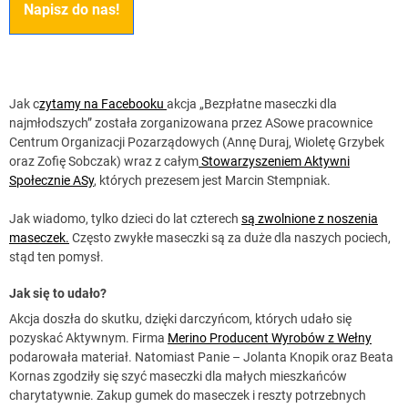
Napisz do nas!
Jak c
zytamy na Facebooku
akcja „Bezpłatne maseczki dla
najmłodszych” została zorganizowana przez ASowe pracownice
Centrum Organizacji Pozarządowych (Annę Duraj, Wioletę Grzybek
oraz Zofię Sobczak) wraz z całym
Stowarzyszeniem Aktywni
Społecznie ASy
, których prezesem jest Marcin Stempniak.
Jak wiadomo, tylko dzieci do lat czterech
są zwolnione z noszenia
maseczek.
Często zwykłe maseczki są za duże dla naszych pociech,
stąd ten pomysł.
Jak się to udało?
Akcja doszła do skutku, dzięki darczyńcom, których udało się
pozyskać Aktywnym. Firma
Merino Producent Wyrobów z Wełny
podarowała materiał. Natomiast Panie – Jolanta Knopik oraz Beata
Kornas zgodziły się szyć maseczki dla małych mieszkańców
charytatywnie. Zakup gumek do maseczek i reszty potrzebnych