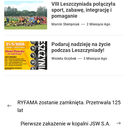
VIII Leszczyniada połączyła
sport, zabawę, integrację i
pomaganie
Marcin Stempniak
2 Miesiące Ago
Podaruj nadzieję na życie
podczas Leszczyniady!
Wioleta Grzybek
3 Miesiące Ago
Nawigacja
RYFAMA zostanie zamknięta. Przetrwała 125
wpisu
Previous
lat
post:
Pierwsze zakażenie w kopalni JSW S.A.
Ne