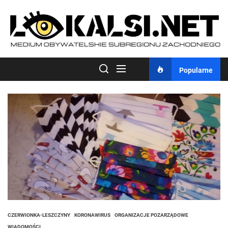
Skip
to
the
content
Popularne
CZERWIONKA-LESZCZYNY
KORONAWIRUS
ORGANIZACJE POZARZĄDOWE
WIADOMOŚCI