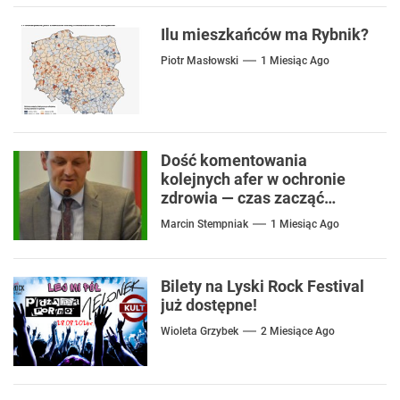
Ilu mieszkańców ma Rybnik?
Piotr Masłowski
1 Miesiąc Ago
Dość komentowania
kolejnych afer w ochronie
zdrowia — czas zacząć
mówić o rozwiązaniach
Marcin Stempniak
1 Miesiąc Ago
Bilety na Lyski Rock Festival
już dostępne!
Wioleta Grzybek
2 Miesiące Ago