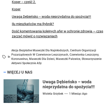
Koper – część 2.
Koper
Uwaga Dębieńsko – woda nieprzydatna do spożycia!!!
Ilu mieszkańców ma Rybnik?
Dość komentowania kolejnych afer w ochronie zdrowia — czas
zacząć mówić o rozwiązaniach
Akcja Bezpłatne Maseczki Dla Najmłodszych
,
Centrum Organizacji
Pozarządowych W Czerwionce-Leszczynach
,
Czerwionka-Leszczyny
,
In
Koronawirus
,
Maseczki Dla Dzieci
,
Maseczki Palowice
,
Stowarzyszenie
Aktywni Społecznie ASy
WIĘCEJ U NAS
Uwaga Dębieńsko – woda
nieprzydatna do spożycia!!!
Wioleta Grzybek
1 Miesiąc Ago