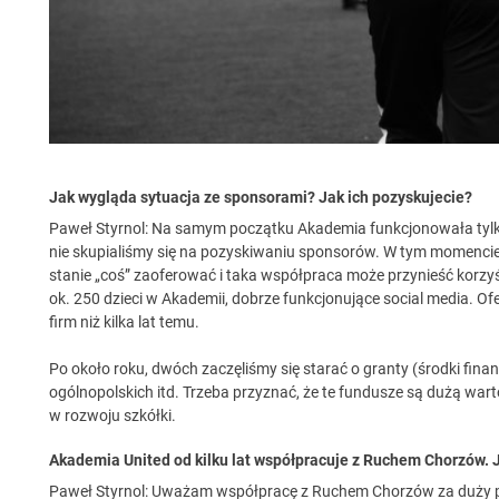
Jak wygląda sytuacja ze sponsorami? Jak ich pozyskujecie?
Paweł Styrnol: Na samym początku Akademia funkcjonowała tylko 
nie skupialiśmy się na pozyskiwaniu sponsorów. W tym momencie 
stanie „coś” zaoferować i taka współpraca może przynieść korzyści 
ok. 250 dzieci w Akademii, dobrze funkcjonujące social media. Ofer
firm niż kilka lat temu.
Po około roku, dwóch zaczęliśmy się starać o granty (środki fin
ogólnopolskich itd. Trzeba przyznać, że te fundusze są dużą war
w rozwoju szkółki.
Akademia United od kilku lat współpracuje z Ruchem Chorzów. 
Paweł Styrnol: Uważam współpracę z Ruchem Chorzów za duży pl