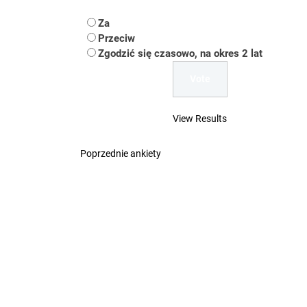
Koper – część 2.
Za
Koper
Przeciw
Zgodzić się czasowo, na okres 2 lat
Uwaga Dębieńsko –
Ilu mieszkańców m
View Results
Dość komentowania
Poprzednie ankiety