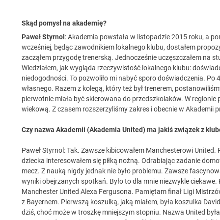
Skąd pomysł na akademię?
Paweł Styrnol
: Akademia powstała w listopadzie 2015 roku, a pom
wcześniej, będąc zawodnikiem lokalnego klubu, dostałem propozy
zacząłem przygodę trenerską. Jednocześnie uczęszczałem na stu
Wiedziałem, jak wygląda rzeczywistość lokalnego klubu: doświa
niedogodności. To pozwoliło mi nabyć sporo doświadczenia. Po 4 
własnego. Razem z kolegą, który też był trenerem, postanowiliś
pierwotnie miała być skierowana do przedszkolaków. W regionie pr
wiekową. Z czasem rozszerzyliśmy zakres i obecnie w Akademii p
Czy nazwa Akademii (Akademia United) ma jakiś związek z klu
Paweł Styrnol: Tak. Zawsze kibicowałem Manchesterowi United. P
dziecka interesowałem się piłką nożną. Odrabiając zadanie domow
mecz. Z nauką nigdy jednak nie było problemu. Zawsze fascynowa
wyniki obejrzanych spotkań. Było to dla mnie niezwykle ciekawe.
Manchester United Alexa Fergusona. Pamiętam finał Ligi Mistrz
z Bayernem. Pierwszą koszulką, jaką miałem, była koszulka Davi
dziś, choć może w troszkę mniejszym stopniu. Nazwa United był