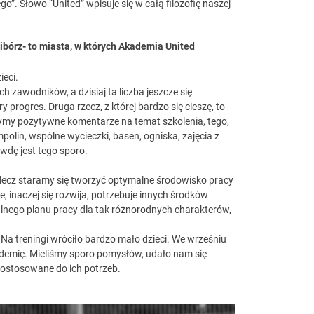
”. Słowo “United” wpisuje się w całą filozofię naszej
ibórz- to miasta, w których Akademia United
ieci.
h zawodników, a dzisiaj ta liczba jeszcze się
 progres. Druga rzecz, z której bardzo się cieszę, to
zymy pozytywne komentarze na temat szkolenia, tego,
ampolin, wspólne wycieczki, basen, ogniska, zajęcia z
wdę jest tego sporo.
 lecz staramy się tworzyć optymalne środowisko pracy
, inaczej się rozwija, potrzebuje innych środków
ealnego planu pracy dla tak różnorodnych charakterów,
 Na treningi wróciło bardzo mało dzieci. We wrześniu
demię. Mieliśmy sporo pomysłów, udało nam się
ostosowane do ich potrzeb.