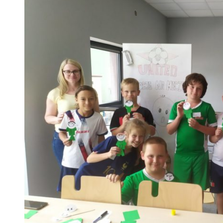
 woda nieprzydatna do spożycia!!!
a Rybnik?
 kolejnych afer w ochronie zdrowia — czas zacząć mówić o rozwiązan