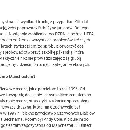
ysł na nią wyniknął trochę z przypadku. Kilka lat
cję, żeby poprowadzić drużynę juniorów. Od tego
dia. Następnie zrobiłem kursy PZPN, a później UEFA.
dczyłem od środka wszystkich problemów i różnych
latach stwierdziłem, że spróbuję otworzyć coś
my spróbować otworzyć szkółkę piłkarską, która
aktycznie nikt nie prowadził zajęć z tą grupą
racujemy z dziećmi z różnych kategorii wiekowych.
bem z Manchesteru?
ierwsze mecze, jakie pamiętam to rok 1996. Od
e i ucząc się do szkoły, jednym okiem zerkałem na
ły mnie mecze, statystyki. Na kartce spisywałem
 Pierwszą drużyną, która mnie zachwyciła był
ów w 1999 r. i piękne zwycięstwo Czerwonych Diabłów
da Beckhama. Potem był Andy Cole. Kibicuję im do
a gdzieś tam zapożyczona od Manchesteru. “United”