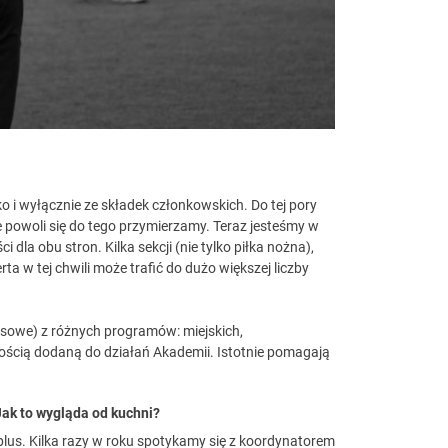
i wyłącznie ze składek członkowskich. Do tej pory
powoli się do tego przymierzamy. Teraz jesteśmy w
dla obu stron. Kilka sekcji (nie tylko piłka nożna),
ta w tej chwili może trafić do dużo większej liczby
ansowe) z różnych programów: miejskich,
tością dodaną do działań Akademii. Istotnie pomagają
Jak to wygląda od kuchni?
us. Kilka razy w roku spotykamy się z koordynatorem