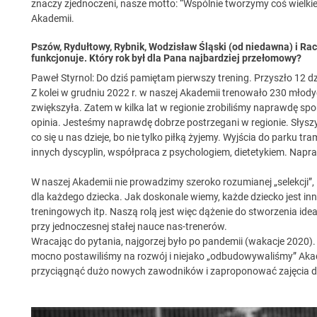
znaczy zjednoczeni, nasze motto: “Wspólnie tworzymy coś wielkiego
Akademii.
Pszów, Rydułtowy, Rybnik, Wodzisław Śląski (od niedawna) i Rac
funkcjonuje. Który rok był dla Pana najbardziej przełomowy?
Paweł Styrnol: Do dziś pamiętam pierwszy trening. Przyszło 12 dz
Z kolei w grudniu 2022 r. w naszej Akademii trenowało 230 młodyc
zwiększyła. Zatem w kilka lat w regionie zrobiliśmy naprawdę spory
opinia. Jesteśmy naprawdę dobrze postrzegani w regionie. Słys
co się u nas dzieje, bo nie tylko piłką żyjemy. Wyjścia do parku tr
innych dyscyplin, współpraca z psychologiem, dietetykiem. Napra
W naszej Akademii nie prowadzimy szeroko rozumianej „selekcji”,
dla każdego dziecka. Jak doskonale wiemy, każde dziecko jest inne
treningowych itp. Naszą rolą jest więc dążenie do stworzenia id
przy jednoczesnej stałej nauce nas-trenerów.
Wracając do pytania, najgorzej było po pandemii (wakacje 2020).
mocno postawiliśmy na rozwój i niejako „odbudowywaliśmy” Aka
przyciągnąć dużo nowych zawodników i zaproponować zajęcia d