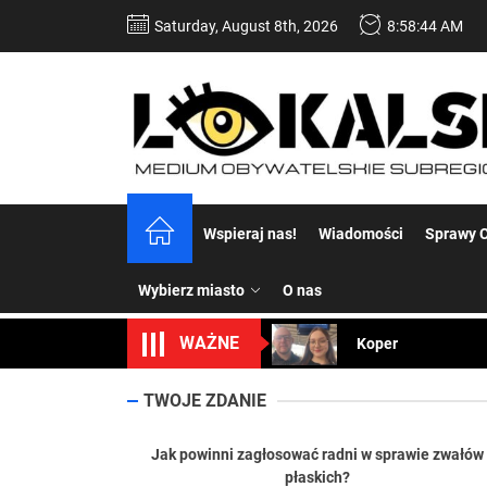
Skip
Saturday, August 8th, 2026
8:58:45 AM
to
the
content
Dość komentowania
Wspieraj nas!
Wiadomości
Sprawy C
Koper – część 2.
Wybierz miasto
O nas
Koper
WAŻNE
Uwaga Dębieńsko –
Ilu mieszkańców m
TWOJE ZDANIE
Dość komentowania
Jak powinni zagłosować radni w sprawie zwałów
płaskich?