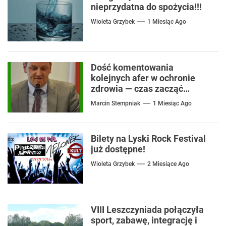
nieprzydatna do spożycia!!!
Wioleta Grzybek
1 Miesiąc Ago
Dość komentowania
kolejnych afer w ochronie
zdrowia — czas zacząć
mówić o rozwiązaniach
Marcin Stempniak
1 Miesiąc Ago
Bilety na Lyski Rock Festival
już dostępne!
Wioleta Grzybek
2 Miesiące Ago
VIII Leszczyniada połączyła
sport, zabawę, integrację i