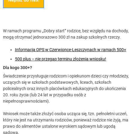
W ramach programu „Dobry start” rodzice, bez względu na dochody,
mogą otrzymać jednorazowo 300 zł na zakup szkolnych rzeczy.
Informacja OPS w Czerwionce-Leszczynach w ramach 500+
500 plus – nie przegap terminu złożenia wniosku!
Dla kogo 300+?
Świadczenie przysługuje rodzicom i opiekunom dzieci czy młodzieży,
uczących się w szkołach podstawowych, liceach, szkołach
policealnych oraz innych placówkach edukacyjnych do ukończenia
20. roku życia (lub 24 lat w przypadku osób z
niepełnosprawnościami).
Wniosek może także złożyć osoba ucząca się, tzn. pełnoletni uczeń,
który nie jest na utrzymaniu rodziców, ponieważ rodzice nie żyją, ma
prawo do alimentów ustalone wyrokiem sądowym lub ugodą
sądową.