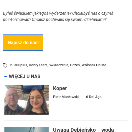
Byłeś świadkiem jakiegoś wydarzenia? Chciałbyś nas o czymś
poinformować? Chcesz pochwalić się swoimi działaniami?
Napisz do nas!
In
300plus
,
Dobry Start
,
Świadczenie
,
Uczeń
,
Wniosek Online
WIĘCEJ U NAS
Koper
Piotr Masłowski
6 Dni Ago
Uwaga Dębieńsko – woda