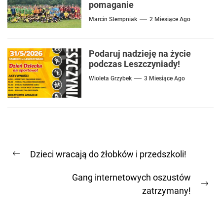
pomaganie
Marcin Stempniak
2 Miesiące Ago
Podaruj nadzieję na życie
podczas Leszczyniady!
Wioleta Grzybek
3 Miesiące Ago
Nawigacja
Dzieci wracają do żłobków i przedszkoli!
wpisu
Previous
post:
Gang internetowych oszustów
Ne
zatrzymany!
pos