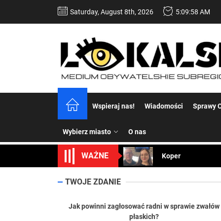
Skip
Saturday, August 8th, 2026
5:09:59 AM
to
the
content
Dość komentowania
Wspieraj nas!
Wiadomości
Sprawy C
Koper – część 2.
Wybierz miasto
O nas
Koper
WAŻNE
Uwaga Dębieńsko –
Ilu mieszkańców m
TWOJE ZDANIE
Dość komentowania
Jak powinni zagłosować radni w sprawie zwałów
płaskich?