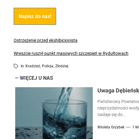
Napisz do nas!
Ostrzeżenie przed ekshibicjonistą
Wreszcie ruszył punkt masowych szczepień w Rydułtowach
In
Kradzież
,
Policja
,
Złodziej
WIĘCEJ U NAS
Uwaga Dębieńsko
Państwowy Powiatowy
nieprzydatności wody
nadaje się do...
Wioleta Grzybek
1 M