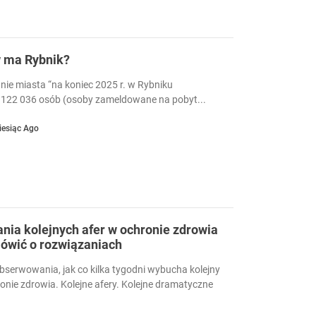
w ma Rybnik?
nie miasta “na koniec 2025 r. w Rybniku
122 036 osób (osoby zameldowane na pobyt...
iesiąc Ago
ia kolejnych afer w ochronie zdrowia
ówić o rozwiązaniach
serwowania, jak co kilka tygodni wybucha kolejny
ronie zdrowia. Kolejne afery. Kolejne dramatyczne