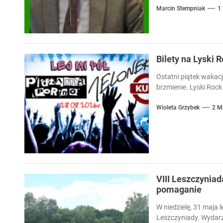
Marcin Stempniak
1
Bilety na Lyski 
Ostatni piątek wakacj
brzmienie. Lyski Rock 
Wioleta Grzybek
2 M
VIII Leszczyniad
pomaganie
W niedzielę, 31 maja l
Leszczyniady. Wydarz