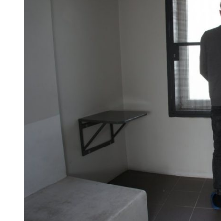
 woda nieprzydatna do spożycia!!!
a Rybnik?
 kolejnych afer w ochronie zdrowia — czas zacząć mówić o rozwiązan