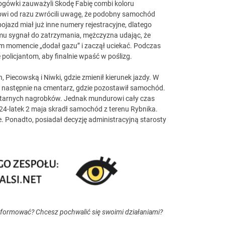
drogówki zauważyli Skodę Fabię combi koloru
rowi od razu zwrócili uwagę, że podobny samochód
jazd miał już inne numery rejestracyjne, dlatego
i mu sygnał do zatrzymania, mężczyzna udając, że
ym momencie „dodał gazu” i zaczął uciekać. Podczas
policjantom, aby finalnie wpaść w poślizg.
Piecowską i Niwki, gdzie zmienił kierunek jazdy. W
, a następnie na cmentarz, gdzie pozostawił samochód.
ntarnych nagrobków. Jednak mundurowi cały czas
e 24-latek 2 maja skradł samochód z terenu Rybnika.
. Ponadto, posiadał decyzję administracyjną starosty
nformować? Chcesz pochwalić się swoimi działaniami?