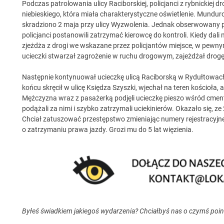
Podczas patrolowania ulicy Raciborskiej, policjanci z rybnickiej 
niebieskiego, która miała charakterystyczne oświetlenie. Mundu
skradziono 2 maja przy ulicy Wyzwolenia. Jednak obserwowany po
policjanci postanowili zatrzymać kierowcę do kontroli. Kiedy dal
zjeżdża z drogi we wskazane przez policjantów miejsce, w pewn
ucieczki stwarzał zagrożenie w ruchu drogowym, zajeżdżał drogę 
Następnie kontynuował ucieczkę ulicą Raciborską w Rydułtowach, 
końcu skręcił w ulicę Księdza Szyszki, wjechał na teren kościoła
Mężczyzna wraz z pasażerką podjęli ucieczkę pieszo wśród cme
podążali za nimi i szybko zatrzymali uciekinierów. Okazało się, z
Chciał zatuszować przestępstwo zmieniając numery rejestracyjne
o zatrzymaniu prawa jazdy. Grozi mu do 5 lat więzienia.
Byłeś świadkiem jakiegoś wydarzenia? Chciałbyś nas o czymś poi