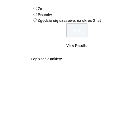
Koper – część 2.
Za
Koper
Przeciw
Zgodzić się czasowo, na okres 2 lat
Uwaga Dębieńsko –
Ilu mieszkańców m
View Results
Dość komentowania
Poprzednie ankiety