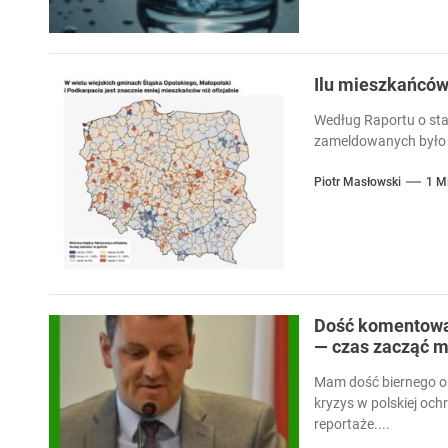
Ilu mieszkańcó
Według Raportu o sta
zameldowanych było 
Piotr Masłowski
1 M
Dość komentowan
— czas zacząć m
Mam dość biernego ob
kryzys w polskiej och
reportaże....