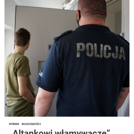
RYBNIK
WIADOMOŚCI
„Altankowi włamywacze”