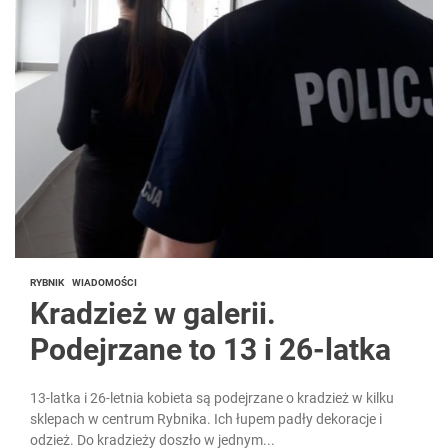
RYBNIK
WIADOMOŚCI
Kradzież w galerii.
Podejrzane to 13 i 26-latka
13-latka i 26-letnia kobieta są podejrzane o kradzież w kilku
sklepach w centrum Rybnika. Ich łupem padły dekoracje i
odzież. Do kradzieży doszło w jednym...