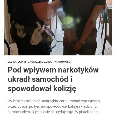
BEZ KATEGORII
JASTRZĘBIE-ZDRÓJ
WIADOMOŚCI
Pod wpływem narkotyków
ukradł samochód i
spowodował kolizję
25-letni mieszkaniec Jastrzębia-Zdroju został zatrzymany
przez policję, po tym jak spowodował kolizję skradzionym
samochodem. O jego losie zdecyduje sąd. W piątek około