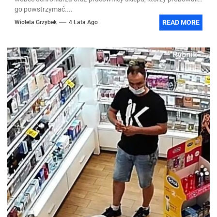
go powstrzymać....
READ MORE
Wioleta Grzybek
4 Lata Ago