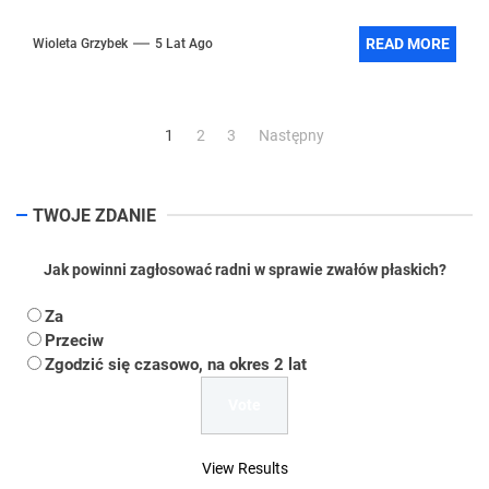
READ MORE
Wioleta Grzybek
5 Lat Ago
Stronicowanie
1
2
3
Następny
wpisów
TWOJE ZDANIE
Jak powinni zagłosować radni w sprawie zwałów płaskich?
Za
Przeciw
Zgodzić się czasowo, na okres 2 lat
View Results