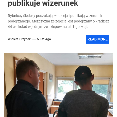
publikuje wizerunek
Rybniccy śledczy poszukują złodzieja i publikują wizerunek
podejrzanego. Mężczyzna ze zdjęcia jest podejrzany o kradzież
44 czekolad w jednym ze sklepów na ul. 1-go Maja...
READ MORE
Wioleta Grzybek
5 Lat Ago