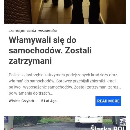
JASTRZĘBIE-ZDRÓJ
WIADOMOŚCI
Włamywali się do
samochodów. Zostali
zatrzymani
Policja z Jastrzębia zatrzymała podejrzanych kradzieży oraz
włamań do samochodów. Sprawcy przebijali zbiorniki, kradli
paliwo i wyposażenie samochodów. Zostali zatrzymani zaraz
po włamaniu do trzech...
READ MORE
Wioleta Grzybek
5 Lat Ago