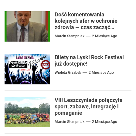
Dość komentowania
kolejnych afer w ochronie
zdrowia — czas zacząć
mówić o rozwiązaniach
Marcin Stempniak
2 Miesiące Ago
Bilety na Lyski Rock Festival
już dostępne!
Wioleta Grzybek
2 Miesiące Ago
VIII Leszczyniada połączyła
sport, zabawę, integrację i
pomaganie
Marcin Stempniak
2 Miesiące Ago