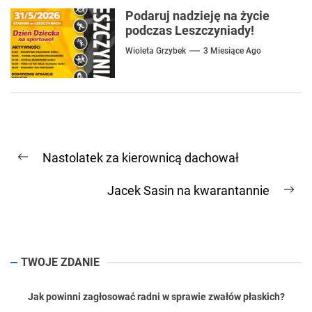
Podaruj nadzieję na życie
podczas Leszczyniady!
Wioleta Grzybek
3 Miesiące Ago
Nawigacja
Nastolatek za kierownicą dachował
wpisu
Previous
post:
Jacek Sasin na kwarantannie
Ne
pos
TWOJE ZDANIE
Jak powinni zagłosować radni w sprawie zwałów płaskich?