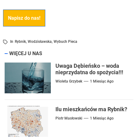
Napisz do nas!
In
Rybnik
,
Wodzisławska
,
Wybuch Pieca
WIĘCEJ U NAS
Uwaga Dębieńsko – woda
nieprzydatna do spożycia!!!
Wioleta Grzybek
1 Miesiąc Ago
Ilu mieszkańców ma Rybnik?
Piotr Masłowski
1 Miesiąc Ago