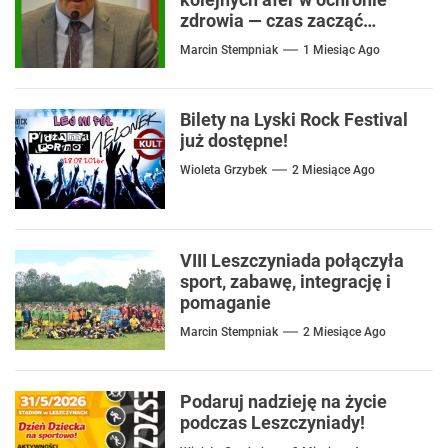
zdrowia — czas zacząć
mówić o rozwiązaniach
Marcin Stempniak
1 Miesiąc Ago
Bilety na Lyski Rock Festival
już dostępne!
Wioleta Grzybek
2 Miesiące Ago
VIII Leszczyniada połączyła
sport, zabawę, integrację i
pomaganie
Marcin Stempniak
2 Miesiące Ago
Podaruj nadzieję na życie
podczas Leszczyniady!