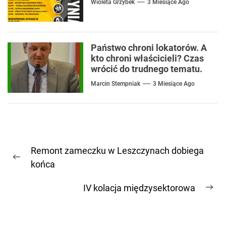
Wioleta Grzybek
3 Miesiące Ago
Państwo chroni lokatorów. A
kto chroni właścicieli? Czas
wrócić do trudnego tematu.
Marcin Stempniak
3 Miesiące Ago
Nawigacja
Remont zameczku w Leszczynach dobiega
wpisu
Previous
końca
post:
IV kolacja międzysektorowa
Ne
pos