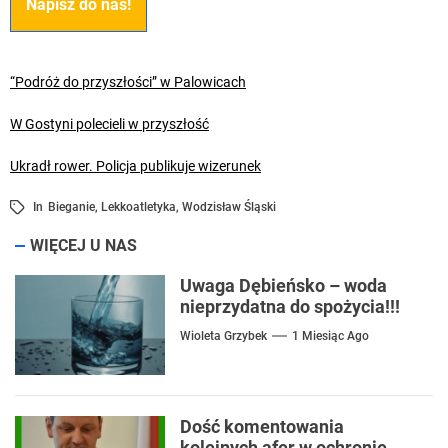
Napisz do nas!
“Podróż do przyszłości” w Palowicach
W Gostyni polecieli w przyszłość
Ukradł rower. Policja publikuje wizerunek
In
Bieganie
,
Lekkoatletyka
,
Wodzisław Śląski
WIĘCEJ U NAS
Uwaga Dębieńsko – woda
nieprzydatna do spożycia!!!
Wioleta Grzybek
1 Miesiąc Ago
Dość komentowania
kolejnych afer w ochronie